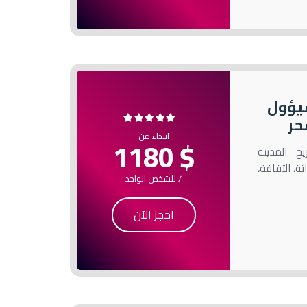
سيؤول
ابتداء من
$ 1180
خ المدينة
ثة، الثقافة،
/ للشخص الواحد
احجز الآن