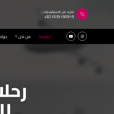
لمزيد من الاستفسارات :
+821035190919
الرئيسية
من نحن ؟
جولات
رحلا
اكتش
لل