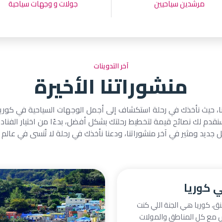
مرشدين سياحيين
جولات و وجهات سياحية
آخر التدوينات
منشوراتنا الأخيرة
تنا، حيث نأخذك في رحلة استكشاف إلى أجمل الوجهات السياحية في كوري
سنقدم لك نصائح قيمة لتخطيط رحلتك بشكل أفضل، بدءًا من اختيار الفنا
ديد ومثير في آخر منشوراتنا، ودعنا نأخذك في رحلة لا تُنسى في عالم 
 كوريا
بنق، كوريا هي الجنة اللي كنت
اها! 🇰🇷بس مع كل المناطق والمولات