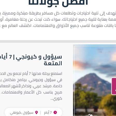
أفضل جولاتنا
 تهدف إلى تلبية احتياجات وتطلعات كل مسافر بطريقة مبتكرة ومميزة. ب
مة بعناية لتلبية جميع احتياجاتك. سواء كنت تبحث عن رحلة مغامرة، أ
 باقات متنوعة تناسب جميع الأذواق والاهتمامات. اكتشف العالم مع عرو
سيؤول و كيو
المتعة
استمتع برحلة مدتها 7 أيام تجمع ب
في سيؤول وجيونجي. برنامج متكامل ي
خاصة، مرشد عربي، وتذاكر لأشهر المعال
مريح يناسب كل الأعمار والاهتمامات.
كوري...
7 أيام
سيؤول ,كيونغي