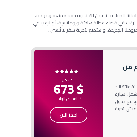
اقاتنا السياحية تضمن لك تجربة سفر ممتعة ومريحة،
و ترغب في قضاء عطلة هادئة ورومانسية، أو ترغب في
ضنا الجديدة، واستمتع بتجربة سفر لا تُنسى .
نجي | 7 أيام من
ابتداء من
$ 673
ين الحداثة والتقاليد
شمل سيارة
/ للشخص الواحد
م، مع جدول
 عيش تجربة
احجز الآن