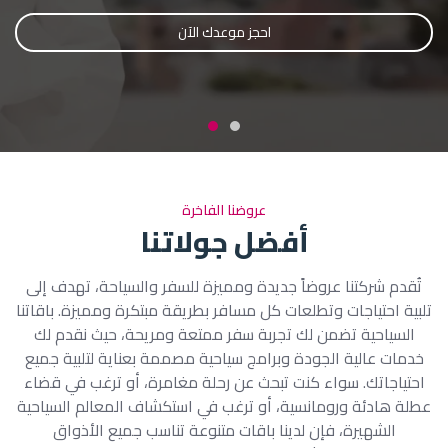
احجز رحلتك الآن
احجز موعدك الآن
عروضنا الفاخرة
أفضل جولاتنا
تُقدم شركتنا عروضاً جديدة ومميزة للسفر والسياحة، تهدف إلى
تلبية احتياجات وتطلعات كل مسافر بطريقة مبتكرة ومميزة. باقاتنا
السياحية تضمن لك تجربة سفر ممتعة ومريحة، حيث نقدم لك
خدمات عالية الجودة وبرامج سياحية مصممة بعناية لتلبية جميع
احتياجاتك. سواء كنت تبحث عن رحلة مغامرة، أو ترغب في قضاء
عطلة هادئة ورومانسية، أو ترغب في استكشاف المعالم السياحية
الشهيرة، فإن لدينا باقات متنوعة تناسب جميع الأذواق