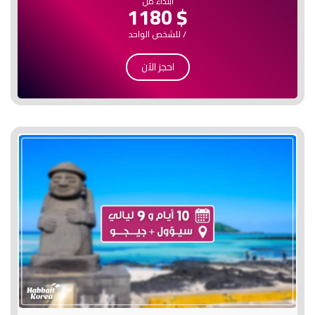
ابتداء من
$ 1180
/ للشخص الواحد
احجز الآن