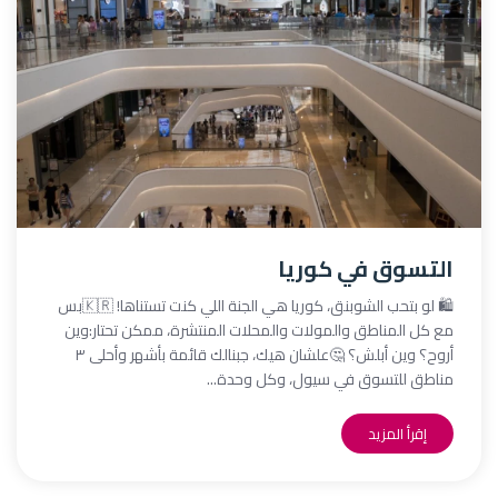
التسوق في كوريا
🛍️ لو بتحب الشوبنق، كوريا هي الجنة اللي كنت تستناها! 🇰🇷بس
مع كل المناطق والمولات والمحلات المنتشرة، ممكن تحتار:وين
أروح؟ وين أبلش؟ 🤔علشان هيك، جبنالك قائمة بأشهر وأحلى ٣
مناطق للتسوق في سيول، وكل وحدة...
إقرأ المزيد