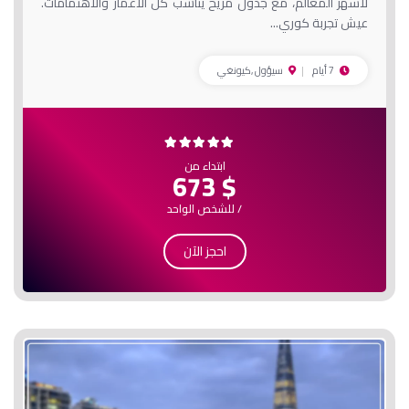
لأشهر المعالم، مع جدول مريح يناسب كل الأعمار والاهتمامات.
عيش تجربة كوري...
7 أيام
سيؤول ,كيونغي
ابتداء من
$ 673
/ للشخص الواحد
احجز الآن