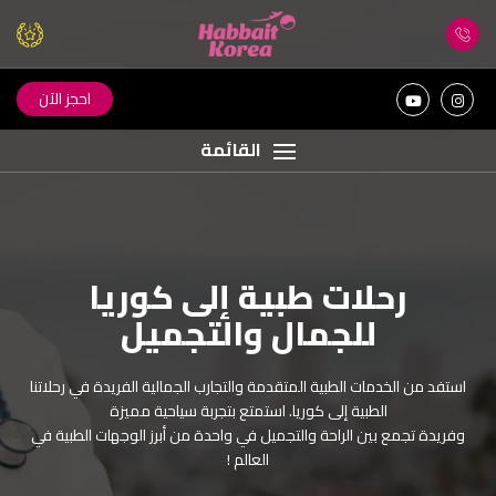
احجز الآن
القائمة
رحلات طبية إلى كوريا
اكتشف جمال كوريا مع
للجمال والتجميل
حبيت كوريا
استفد من الخدمات الطبية المتقدمة والتجارب الجمالية الفريدة في رحلاتنا
اكتشف جمال كوريا الساحرة مع رحلات مصممة بعناية كبيرة من فريق
الطبية إلى كوريا. استمتع بتجربة سياحية مميزة
حبيت كوريا. ! عش تجربة سفر استثنائية مع خدمات فاخرة ذات جودة
وفريدة تجمع بين الراحة والتجميل في واحدة من أبرز الوجهات الطبية في
عالية لرحلة رائعة لا تنسى ! رضاكم هو هدفنا !
العالم !