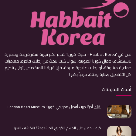
نحن في 'Habbait Korea - حبيت كوريا' نقدم لكم تجربة سفر فريدة ومميزة
لاستكشاف جمال كوريا الجنوبية. سواء كنت تبحث عن رحلات فاخرة، مغامرات
جماعية مشوقة، أو رحلات علاجية مريحة، فإن فريقنا المتخصص يتولى تنظيم
كل التفاصيل بعناية ودقة. مرحباً بكم !
أحدث التدوينات
🇰🇷 أخيرًا جربت أفضل مخبز في كوريا: London Bagel Museum!
كيف نحصل على الجسم الكوري المشدود؟؟ (انكشف السر)