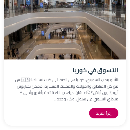
التسوق في كوريا
🛍️ لو بتحب الشوبنق، كوريا هي الجنة اللي كنت تستناها! 🇰🇷بس
مع كل المناطق والمولات والمحلات المنتشرة، ممكن تحتار:وين
أروح؟ وين أبلش؟ 🤔علشان هيك، جبنالك قائمة بأشهر وأحلى ٣
مناطق للتسوق في سيول، وكل وحدة...
إقرأ المزيد