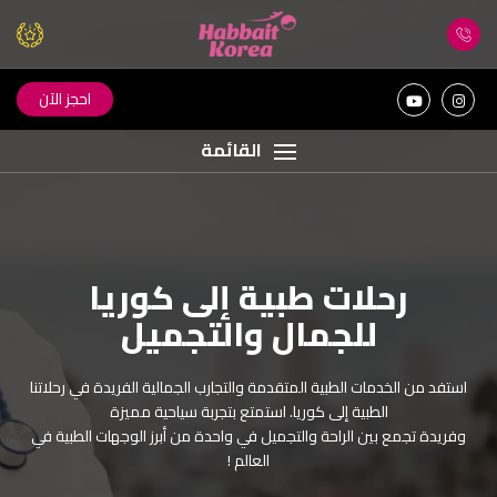
احجز الآن
القائمة
رحلات طبية إلى كوريا
اكتشف جمال كوريا مع
للجمال والتجميل
حبيت كوريا
استفد من الخدمات الطبية المتقدمة والتجارب الجمالية الفريدة في رحلاتنا
اكتشف جمال كوريا الساحرة مع رحلات مصممة بعناية كبيرة من فريق
الطبية إلى كوريا. استمتع بتجربة سياحية مميزة
حبيت كوريا. ! عش تجربة سفر استثنائية مع خدمات فاخرة ذات جودة
وفريدة تجمع بين الراحة والتجميل في واحدة من أبرز الوجهات الطبية في
عالية لرحلة رائعة لا تنسى ! رضاكم هو هدفنا !
العالم !