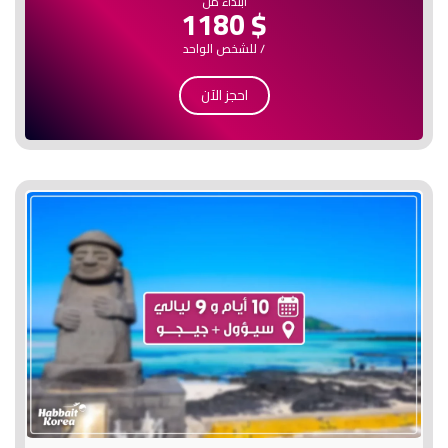
ابتداء من
$ 1180
/ للشخص الواحد
احجز الآن