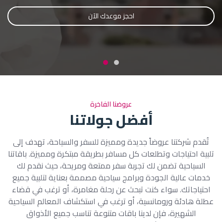
احجز رحلتك الآن
احجز موعدك الآن
عروضنا الفاخرة
أفضل جولاتنا
تُقدم شركتنا عروضاً جديدة ومميزة للسفر والسياحة، تهدف إلى
تلبية احتياجات وتطلعات كل مسافر بطريقة مبتكرة ومميزة. باقاتنا
السياحية تضمن لك تجربة سفر ممتعة ومريحة، حيث نقدم لك
خدمات عالية الجودة وبرامج سياحية مصممة بعناية لتلبية جميع
احتياجاتك. سواء كنت تبحث عن رحلة مغامرة، أو ترغب في قضاء
عطلة هادئة ورومانسية، أو ترغب في استكشاف المعالم السياحية
الشهيرة، فإن لدينا باقات متنوعة تناسب جميع الأذواق