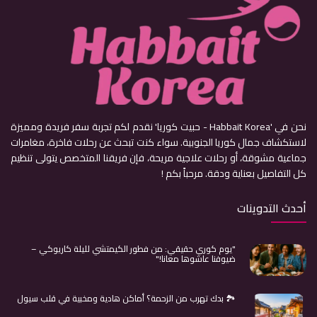
نحن في 'Habbait Korea - حبيت كوريا' نقدم لكم تجربة سفر فريدة ومميزة
لاستكشاف جمال كوريا الجنوبية. سواء كنت تبحث عن رحلات فاخرة، مغامرات
جماعية مشوقة، أو رحلات علاجية مريحة، فإن فريقنا المتخصص يتولى تنظيم
كل التفاصيل بعناية ودقة. مرحباً بكم !
أحدث التدوينات
"يوم كوري حقيقي: من فطور الكيمتشي لليلة كاريوكي –
ضيوفنا عاشوها معانا!"
🏞️ بدك تهرب من الزحمة؟ أماكن هادية ومخبية في قلب سيول