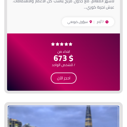
لأشهر المعالم، مع جدول مريح يناسب كل الأعمار والاهتمامات.
عيش تجربة كوري...
7 أيام
سيؤول ,كيونغي
ابتداء من
$ 673
/ للشخص الواحد
احجز الآن