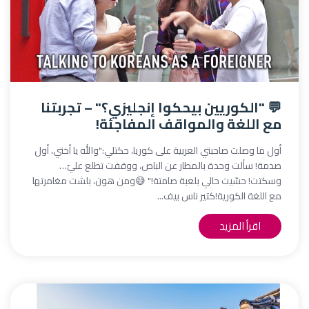
💬 "الكوريين بيحكوا إنجليزي؟" – تجربتنا
مع اللغة والمواقف المفاجئة!
أول ما وصلت صاحبتي العربية على كوريا، حكتلي:"والله يا أختي، أول
صدمة! سألت وحدة بالمطار عن الباص، ووقفت تطلع عليّ…
وسكتت! حسّيت حالي بلعبة صامتة!" 😅ومن هون، بلشت مغامرتها
مع اللغة الكورية!كتير ناس بيف...
اقرأ المزيد