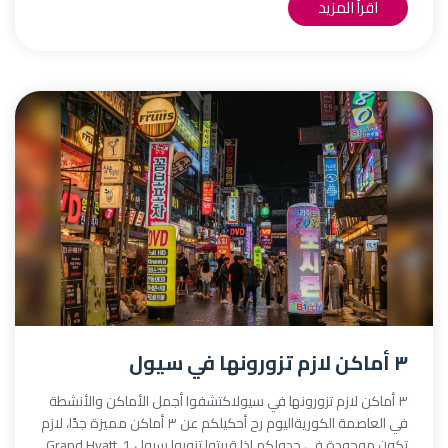
اقرأ المزيد
٣ أماكن لازم تزورونها في سيول
٣ أماكن لازم تزورونها في سيولاكتشفوا أجمل الأماكن والأنشطة
في العاصمة الكوريةاليوم رح أحكيلكم عن ٣ أماكن مميزة جدًا، لازم
تكون موجودة في جدولكم إذا قررتوا تزوروا سيول.1.⁠ ⁠Grand Hyatt