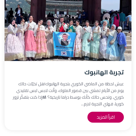
تجربة الهانبوك
عيش لحظة من الماضي الكوري بتجربة الهانبوك!هل تخيّلت حالك
يوم من الأيام تمشي بين قصور الملوك، وأنت لابس لبس تقليدي
كوري، وتحس حالك كأنك بوسط دراما تاريخية؟ 🎎إذا كنت بتفكّر تزور
كوريا، فهاي التجربة لازم...
اقرأ المزيد