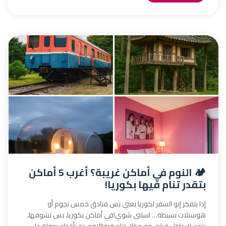
🏕️ النوم في أماكن غريبة؟ أغرب 5 أماكن
بتقدر تنام فيها بكوريا!
إذا بتفكر إنو السفر لكوريا يعني بس فنادق خمس نجوم أو
هوستلات بسيطة… استنى شوي!في أماكن بكوريا، بس تشوفها،