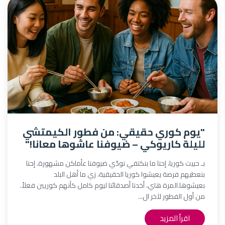
"يوم كوري حقيقي: من فطور الكيمتشي
لليلة كاريوكي – ضيوفنا عاشوها معانا!"
بـ حبيت كوريا، إحنا ما بنكتفي نودّي ضيوفنا عأماكن مشهورة. إحنا
بنعطيهم فرصة يعيشوا كوريا الحقيقية، زي ما أهل البلد
بعيشوها.المرة هاي، أخدنا أصدقائنا ليوم كامل كأنهم كوريين فعلاً.
من أول الفطور لآخر ال...
اقرأ المزيد