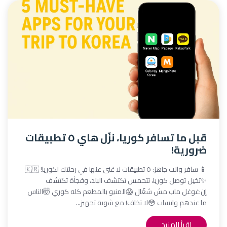
قبل ما تسافر كوريا، نزّل هاي ٥ تطبيقات
ضرورية!
📱 سافر وانت جاهز: ٥ تطبيقات لا غنى عنها في رحلتك لكوريا! 🇰🇷
✨تخيل توصل كوريا، تتحمس تكتشف البلد، وفجأة تكتشف
إن:غوغل ماب مش شغّال 😱المنيو بالمطعم كله كوري 🤯الناس
ما عندهم واتساب 😳لا تخاف! مع شوية تجهيز...
اقرأ المزيد