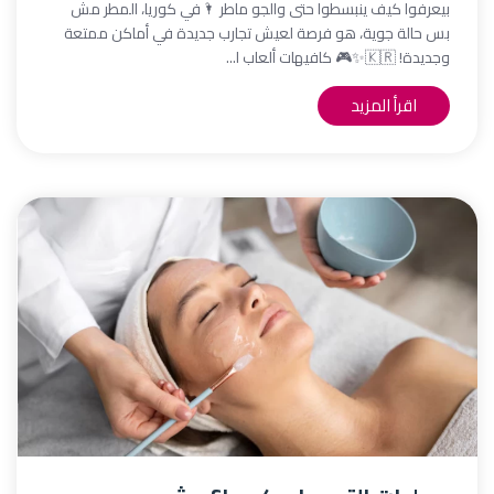
بيعرفوا كيف ينبسطوا حتى والجو ماطر 🌂في كوريا، المطر مش
بس حالة جوية، هو فرصة لعيش تجارب جديدة في أماكن ممتعة
وجديدة! 🇰🇷✨🎮 كافيهات ألعاب ا...
اقرأ المزيد