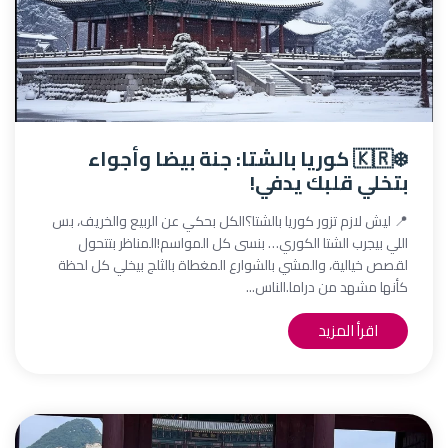
❄️🇰🇷 كوريا بالشتا: جنة بيضا وأجواء
بتخلي قلبك يدفي!
📍 ليش لازم تزور كوريا بالشتا؟الكل بحكي عن الربيع والخريف، بس
اللي بيجرب الشتا الكوري… بنسى كل المواسم!المناظر بتتحول
لقصص خيالية، والمشي بالشوارع المغطاة بالثلج بيخلي كل لحظة
كأنها مشهد من دراما.الناس...
اقرأ المزيد