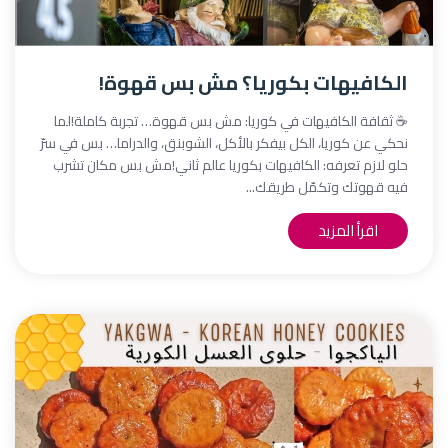
الكافيهات بكوريا؟ مش بس قهوة!
☕ ثقافة الكافيهات في كوريا: مش بس قهوة… تجربة كاملة!لما
نحكي عن كوريا، الكل بيفكر بالأكل، الشوبنق، والدراما… بس في سرّ
حلو لازم تعرفه: الكافيهات بكوريا عالم ثاني!مش بس مكان تشرب
فيه قهوتك وتكمّل طريقك...
اقرأ المزيد