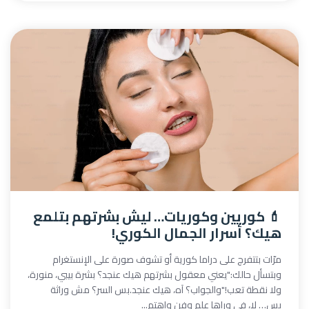
💄 كوريين وكوريات… ليش بشرتهم بتلمع
هيك؟ أسرار الجمال الكوري!
مرّات بتتفرج على دراما كورية أو تشوف صورة على الإنستغرام
وبتسأل حالك:"يعني معقول بشرتهم هيك عنجد؟ بشرة بيبي، منورة،
ولا نقطة تعب!"والجواب؟ آه، هيك عنجد.بس السر؟ مش وراثة
بس… لا، في وراها علم وفن واهتم...