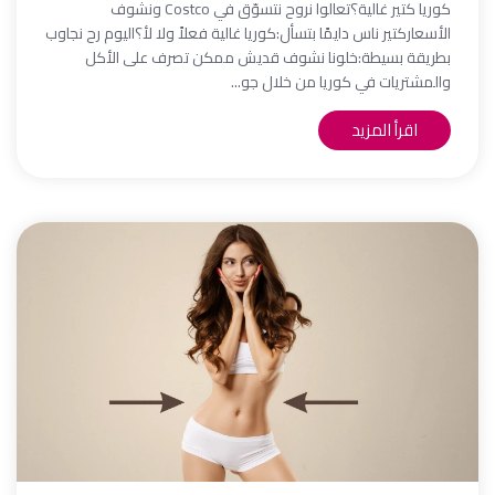
كوريا كتير غالية؟تعالوا نروح نتسوّق في Costco ونشوف
الأسعاركتير ناس دايمًا بتسأل:كوريا غالية فعلاً ولا لأ؟اليوم رح نجاوب
بطريقة بسيطة:خلونا نشوف قديش ممكن تصرف على الأكل
والمشتريات في كوريا من خلال جو...
اقرأ المزيد