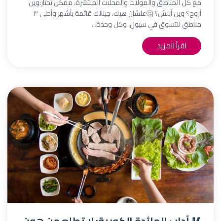
مع كل المناطق والمولات والمحلات المنتشرة، ممكن تحتار:وين
أروح؟ وين أبلش؟ 🤔علشان هيك، جبنالك قائمة بأشهر وأحلى ٣
مناطق للتسوق في سيول، وكل وحدة...
اقرأ المزيد
🥢 آداب المائدة الكورية: لا تطلع من هون