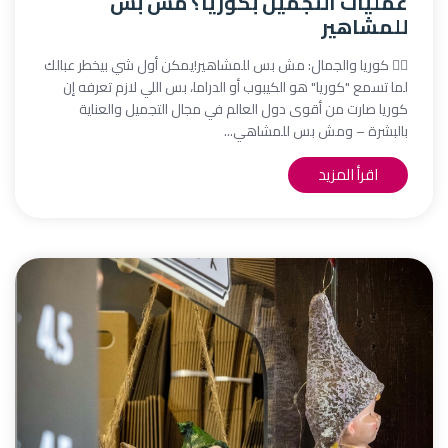
عمليات التجميل بكوريا؟ مش بس
للمشاهير
💆‍♀️ كوريا والجمال: مش بس للمشاهير!يمكن أول شي بيخطر عبالك
لما تسمع "كوريا" هو الكيبوب أو الدراما، بس اللي لازم تعرفه إن
كوريا صارت من أقوى دول العالم في مجال التجميل والعناية
بالبشرة – ومش بس للمشاهي...
اقرأ المزيد