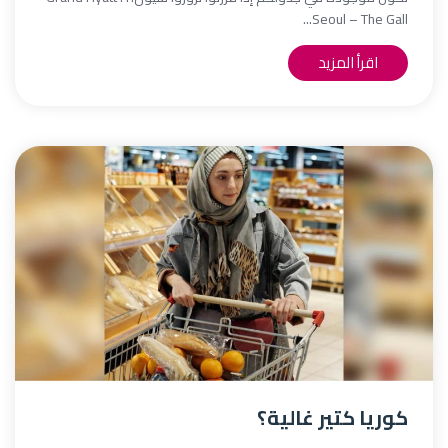
Seoul – The Gall...
اقرأ المزيد
كوريا كتير غالية؟