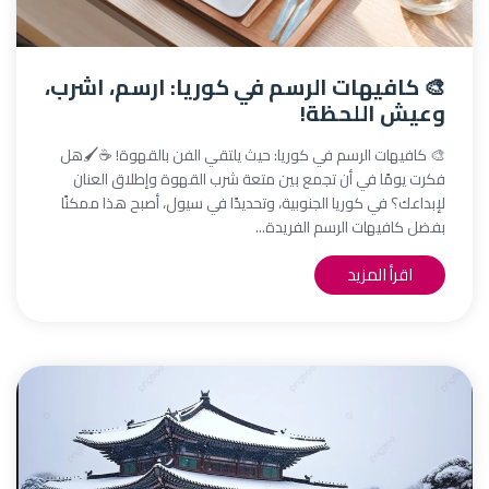
🎨 كافيهات الرسم في كوريا: ارسم، اشرب،
وعيش اللحظة!
🎨 كافيهات الرسم في كوريا: حيث يلتقي الفن بالقهوة! ☕🖌️هل
فكرت يومًا في أن تجمع بين متعة شرب القهوة وإطلاق العنان
لإبداعك؟ في كوريا الجنوبية، وتحديدًا في سيول، أصبح هذا ممكنًا
بفضل كافيهات الرسم الفريدة...
اقرأ المزيد