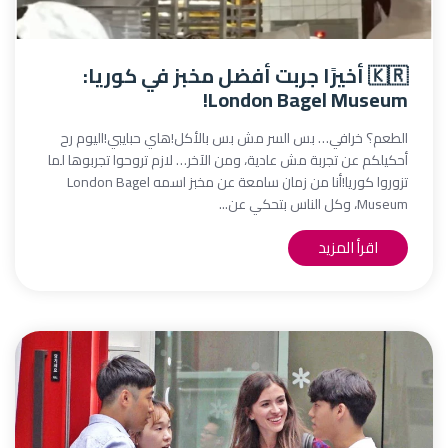
🇰🇷 أخيرًا جربت أفضل مخبز في كوريا:
London Bagel Museum!
الطعم؟ خرافي… بس السر مش بس بالأكل!هاي حبايبي!اليوم رح
أحكيلكم عن تجربة مش عادية، ومن الآخر… لازم تروحوا تجربوها لما
تزوروا كوريا!أنا من زمان سامعة عن مخبز اسمه London Bagel
Museum، وكل الناس بتحكي عن...
اقرأ المزيد