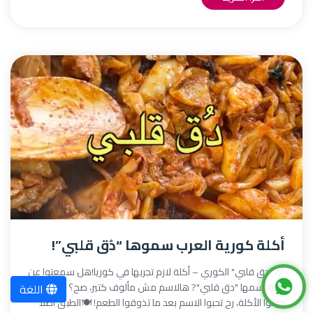
أكلة كورية العرب سموها “دُق قلبي”!
🍗 "دق قلبي" الكوري – أكلة لازم تجربها في كوريا!هل سمعتوا عن
أكلة اسمها "دق قلبي"? هالاسم مش مألوف كتير، صح؟ بس لو
اللغة
جربتوا الأكلة، رح تحبوا الاسم بعد ما تذوقوا الطعم! 🍽️الطبق أصلاً