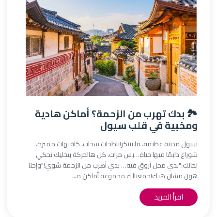
🏞️ بدك تهرب من الزحمة؟ أماكن هادية
ومخبية في قلب سيول
سيول مدينة عظيمة، ما بننكر!ناطحات سحاب، كافيهات مميزة،
شوراع دايمًا فيها حياة…بس مرات، كل هالحركة بتخليك تحكي
لحالك:"بدي محل أروق فيه… بدي أهرب من الزحمة شوي!"وإحنا
هون مشان هيك!جمعنالك مجموعة أماكن ه...
اقرأ المزيد