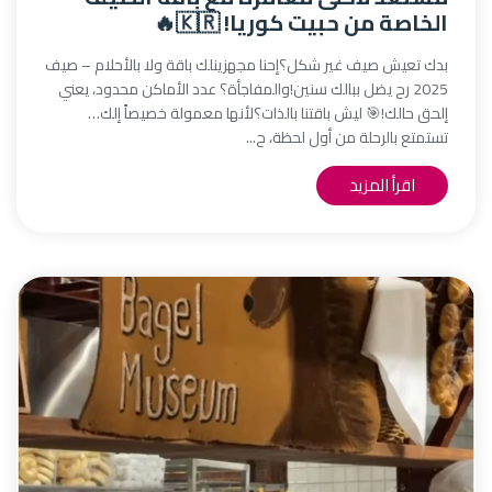
الخاصة من حبيت كوريا! 🇰🇷🔥
بدك تعيش صيف غير شكل؟إحنا مجهزينلك باقة ولا بالأحلام – صيف
2025 رح يضل ببالك سنين!والمفاجأة؟ عدد الأماكن محدود، يعني
إلحق حالك!🎯 ليش باقتنا بالذات؟لأنها معمولة خصيصاً إلك…
تستمتع بالرحلة من أول لحظة، ح...
اقرأ المزيد