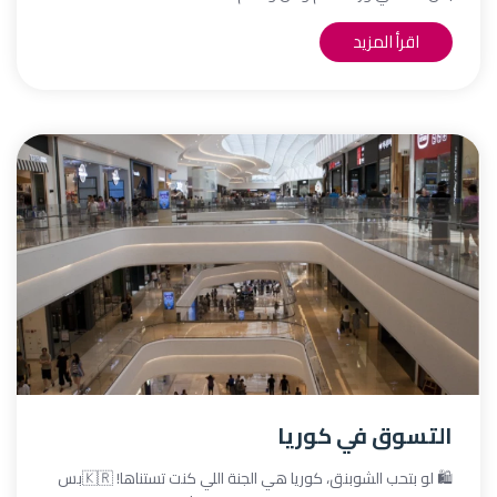
اقرأ المزيد
التسوق في كوريا
🛍️ لو بتحب الشوبنق، كوريا هي الجنة اللي كنت تستناها! 🇰🇷بس