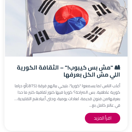
🎎 "مش بس كيبوب!" – الثقافة الكورية
اللي مش الكل بعرفها
أغلب الناس لما يسمعوا "كوريا"، بتيجي ببالهم فرقة (BTS،)أو دراما
كورية عاطفية. بس الصراحة؟ كوريا فيها كنوز ثقافية كتير ما حدا
بعرفها!من فنون قديمة، لعادات يومية، وحتى أعيادهم التقليدية…
في عالم كامل بع...
اقرأ المزيد