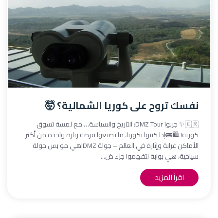
نفسك تروح على كوريا الشمالية؟ 🤯
🇰🇷✨ جربوا DMZ Tour: التاريخ والسياسة… مع لمسة تسوق
كورية! 🛍️🚌إذا كنتوا بكوريا، ما تضيعوا فرصة زيارة واحدة من أكثر
الأماكن غرابة وإثارة في العالم – جولة DMZ!هي مو بس جولة
سياحية، هي بوابة لتفهموا جزء ض...
اقرأ المزيد