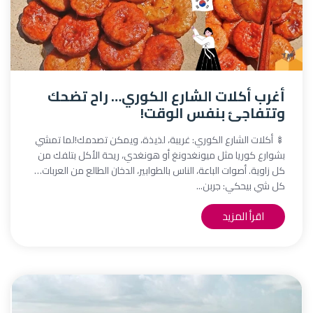
أغرب أكلات الشارع الكوري… راح تضحك
وتتفاجئ بنفس الوقت!
🍢 أكلات الشارع الكوري: غريبة، لذيذة، ويمكن تصدمك!لما تمشي
بشوارع كوريا مثل ميونغدونغ أو هونغدي، ريحة الأكل بتلفك من
كل زاوية. أصوات الباعة، الناس بالطوابير، الدخان الطالع من العربات…
كل شي بيحكي: جربن...
اقرأ المزيد