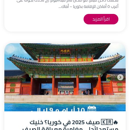
بتحسك داخل فيلم، مو مكان تنام فيه!اليوم، رح نأخذك بجولة على
أغرب ٥ أماكن للإقامة بكوريا – أماك...
اقرأ المزيد
🔥🇰🇷 صيف 2025 في كوريا؟ خليك
مستعد لأحلى مغامرة مع باقة الصيف