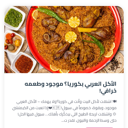
الأكل العربي بكوريا؟ موجود وطعمه
خرافي!
🍽️ اشتقت لأكل البيت وأنت في كوريا؟ولا يهمك – الأكل العربي
موجود، وبقوة، خصوصاً في سيول! 🇰🇷❤️إذا تعبت من الكيمتشي
🍲 واشتقت لريحة الطبيخ اللي بيذكّرك بأهلك… سيول فيها الحل!
حتى وسط الزحمة والنيون، تقدر ت...