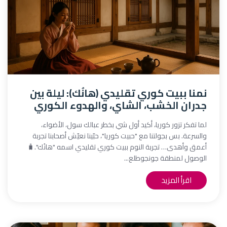
نمنا ببيت كوري تقليدي (هانُك): ليلة بين
جدران الخشب، الشاي، والهدوء الكوري
لما تفكر تزور كوريا، أكيد أول شي بخطر عبالك سول، الأضواء،
والسرعة. بس بجولتنا مع "حبيت كوريا"، حبّينا نعيّش أصحابنا تجربة
أعمق وأهدى… تجربة النوم ببيت كوري تقليدي اسمه "هانُك".🧳
الوصول لمنطقة جونجوطلع...
اقرأ المزيد