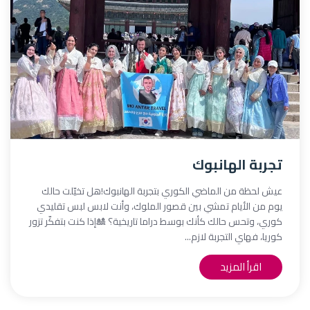
تجربة الهانبوك
عيش لحظة من الماضي الكوري بتجربة الهانبوك!هل تخيّلت حالك
يوم من الأيام تمشي بين قصور الملوك، وأنت لابس لبس تقليدي
كوري، وتحس حالك كأنك بوسط دراما تاريخية؟ 🎎إذا كنت بتفكّر تزور
كوريا، فهاي التجربة لازم...
اقرأ المزيد