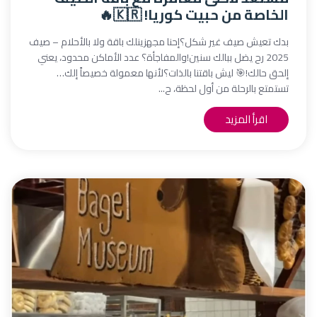
الخاصة من حبيت كوريا! 🇰🇷🔥
بدك تعيش صيف غير شكل؟إحنا مجهزينلك باقة ولا بالأحلام – صيف
2025 رح يضل ببالك سنين!والمفاجأة؟ عدد الأماكن محدود، يعني
إلحق حالك!🎯 ليش باقتنا بالذات؟لأنها معمولة خصيصاً إلك…
تستمتع بالرحلة من أول لحظة، ح...
اقرأ المزيد