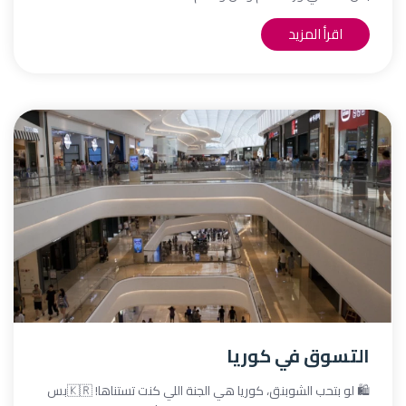
اقرأ المزيد
التسوق في كوريا
🛍️ لو بتحب الشوبنق، كوريا هي الجنة اللي كنت تستناها! 🇰🇷بس