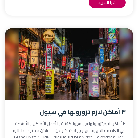
اقرأ المزيد
٣ أماكن لازم تزورونها في سيول
٣ أماكن لازم تزورونها في سيولاكتشفوا أجمل الأماكن والأنشطة
في العاصمة الكوريةاليوم رح أحكيلكم عن ٣ أماكن مميزة جدًا، لازم
تكون موجودة في جدولكم إذا قررتوا تزوروا سيول.1.⁠ ⁠Grand Hyatt