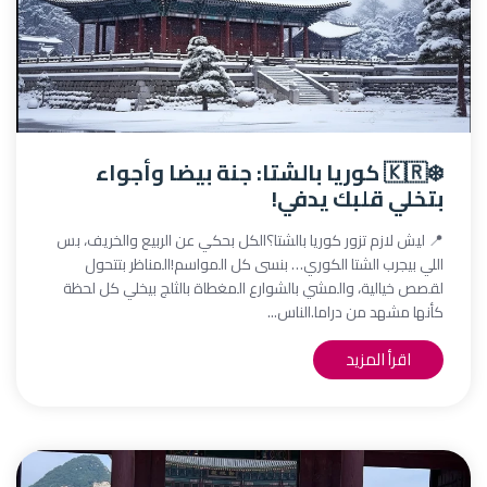
❄️🇰🇷 كوريا بالشتا: جنة بيضا وأجواء
بتخلي قلبك يدفي!
📍 ليش لازم تزور كوريا بالشتا؟الكل بحكي عن الربيع والخريف، بس
اللي بيجرب الشتا الكوري… بنسى كل المواسم!المناظر بتتحول
لقصص خيالية، والمشي بالشوارع المغطاة بالثلج بيخلي كل لحظة
كأنها مشهد من دراما.الناس...
اقرأ المزيد