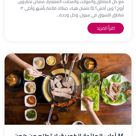
مع كل المناطق والمولات والمحلات المنتشرة، ممكن تحتار:وين
أروح؟ وين أبلش؟ 🤔علشان هيك، جبنالك قائمة بأشهر وأحلى ٣
مناطق للتسوق في سيول، وكل وحدة...
اقرأ المزيد
🥢 آداب المائدة الكورية: لا تطلع من هون