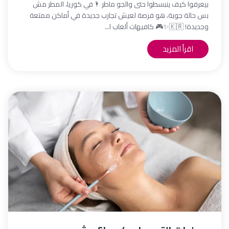
بيعرفوا كيف ينبسطوا حتى والجو ماطر 🌂في كوريا، المطر مش
بس حالة جوية، هو فرصة لعيش تجارب جديدة في أماكن ممتعة
وجديدة! 🇰🇷✨🎮 كافيهات ألعاب ا...
اقرأ المزيد