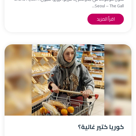
Seoul – The Gall...
اقرأ المزيد
كوريا كتير غالية؟