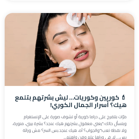
💄 كوريين وكوريات… ليش بشرتهم بتلمع
هيك؟ أسرار الجمال الكوري!
مرّات بتتفرج على دراما كورية أو تشوف صورة على الإنستغرام
وبتسأل حالك:"يعني معقول بشرتهم هيك عنجد؟ بشرة بيبي، منورة،
ولا نقطة تعب!"والجواب؟ آه، هيك عنجد.بس السر؟ مش وراثة
بس… لا، في وراها علم وفن واهتم...