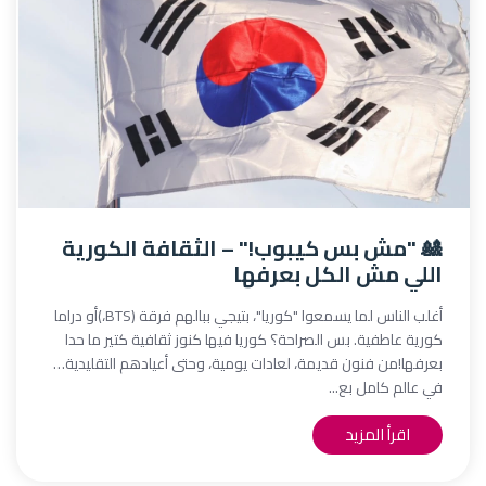
🎎 "مش بس كيبوب!" – الثقافة الكورية
اللي مش الكل بعرفها
أغلب الناس لما يسمعوا "كوريا"، بتيجي ببالهم فرقة (BTS،)أو دراما
كورية عاطفية. بس الصراحة؟ كوريا فيها كنوز ثقافية كتير ما حدا
بعرفها!من فنون قديمة، لعادات يومية، وحتى أعيادهم التقليدية…
في عالم كامل بع...
اقرأ المزيد