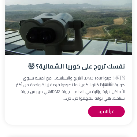
نفسك تروح على كوريا الشمالية؟ 🤯
🇰🇷✨ جربوا DMZ Tour: التاريخ والسياسة… مع لمسة تسوق
كورية! 🛍️🚌إذا كنتوا بكوريا، ما تضيعوا فرصة زيارة واحدة من أكثر
الأماكن غرابة وإثارة في العالم – جولة DMZ!هي مو بس جولة
سياحية، هي بوابة لتفهموا جزء ض...
اقرأ المزيد