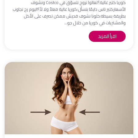
كوريا كتير غالية؟تعالوا نروح نتسوّق في Costco ونشوف
الأسعاركتير ناس دايمًا بتسأل:كوريا غالية فعلاً ولا لأ؟اليوم رح نجاوب
بطريقة بسيطة:خلونا نشوف قديش ممكن تصرف على الأكل
والمشتريات في كوريا من خلال جو...
اقرأ المزيد