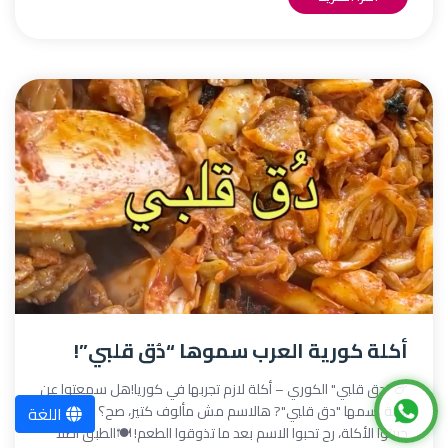
أكلة كورية العرب سموها “دُق قلبي”!
🍗 "دق قلبي" الكوري – أكلة لازم تجربها في كوريا!هل سمعتوا عن
أكلة اسمها "دق قلبي"? هالاسم مش مألوف كتير، صح؟ بس لو
اللغة
جربتوا الأكلة، رح تحبوا الاسم بعد ما تذوقوا الطعم! 🍽️الطبق أصلاً