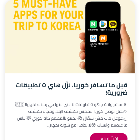
قبل ما تسافر كوريا، نزّل هاي ٥ تطبيقات
ضرورية!
📱 سافر وانت جاهز: ٥ تطبيقات لا غنى عنها في رحلتك لكوريا! 🇰🇷
✨تخيل توصل كوريا، تتحمس تكتشف البلد، وفجأة تكتشف
إن:غوغل ماب مش شغّال 😱المنيو بالمطعم كله كوري 🤯الناس
ما عندهم واتساب 😳لا تخاف! مع شوية تجهيز...
اقرأ المزيد