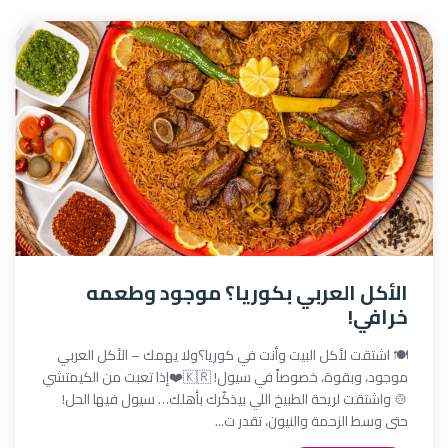
الأكل العربي بكوريا؟ موجود وطعمه
خرافي!
🍽️ اشتقت لأكل البيت وأنت في كوريا؟ولا يهمك – الأكل العربي
موجود، وبقوة، خصوصاً في سيول! 🇰🇷❤️إذا تعبت من الكيمتشي
🍲 واشتقت لريحة الطبيخ اللي بيذكّرك بأهلك… سيول فيها الحل!
حتى وسط الزحمة والنيون، تقدر ت...