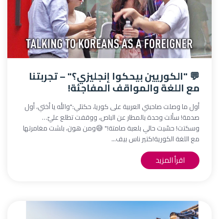
💬 "الكوريين بيحكوا إنجليزي؟" – تجربتنا
مع اللغة والمواقف المفاجئة!
أول ما وصلت صاحبتي العربية على كوريا، حكتلي:"والله يا أختي، أول
صدمة! سألت وحدة بالمطار عن الباص، ووقفت تطلع عليّ…
وسكتت! حسّيت حالي بلعبة صامتة!" 😅ومن هون، بلشت مغامرتها
مع اللغة الكورية!كتير ناس بيف...
اقرأ المزيد