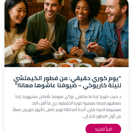
"يوم كوري حقيقي: من فطور الكيمتشي
لليلة كاريوكي – ضيوفنا عاشوها معانا!"
بـ حبيت كوريا، إحنا ما بنكتفي نودّي ضيوفنا عأماكن مشهورة. إحنا
بنعطيهم فرصة يعيشوا كوريا الحقيقية، زي ما أهل البلد
بعيشوها.المرة هاي، أخدنا أصدقائنا ليوم كامل كأنهم كوريين فعلاً.
من أول الفطور لآخر ال...
اقرأ المزيد