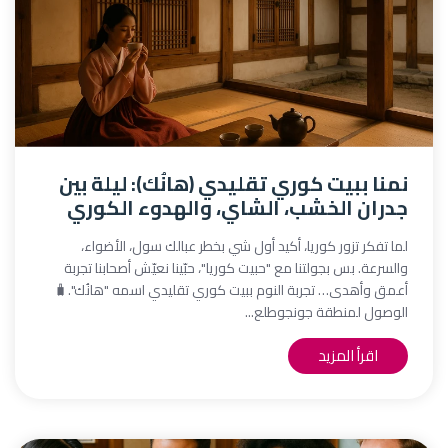
نمنا ببيت كوري تقليدي (هانُك): ليلة بين
جدران الخشب، الشاي، والهدوء الكوري
لما تفكر تزور كوريا، أكيد أول شي بخطر عبالك سول، الأضواء،
والسرعة. بس بجولتنا مع "حبيت كوريا"، حبّينا نعيّش أصحابنا تجربة
أعمق وأهدى… تجربة النوم ببيت كوري تقليدي اسمه "هانُك".🧳
الوصول لمنطقة جونجوطلع...
اقرأ المزيد