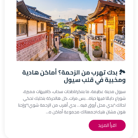
🏞️ بدك تهرب من الزحمة؟ أماكن هادية
ومخبية في قلب سيول
سيول مدينة عظيمة، ما بننكر!ناطحات سحاب، كافيهات مميزة،
شوراع دايمًا فيها حياة…بس مرات، كل هالحركة بتخليك تحكي
لحالك:"بدي محل أروق فيه… بدي أهرب من الزحمة شوي!"وإحنا
هون مشان هيك!جمعنالك مجموعة أماكن ه...
اقرأ المزيد