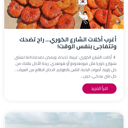
أغرب أكلات الشارع الكوري… راح تضحك
وتتفاجئ بنفس الوقت!
🍢 أكلات الشارع الكوري: غريبة، لذيذة، ويمكن تصدمك!لما تمشي
بشوارع كوريا مثل ميونغدونغ أو هونغدي، ريحة الأكل بتلفك من
كل زاوية. أصوات الباعة، الناس بالطوابير، الدخان الطالع من العربات…
كل شي بيحكي: جربن...
اقرأ المزيد