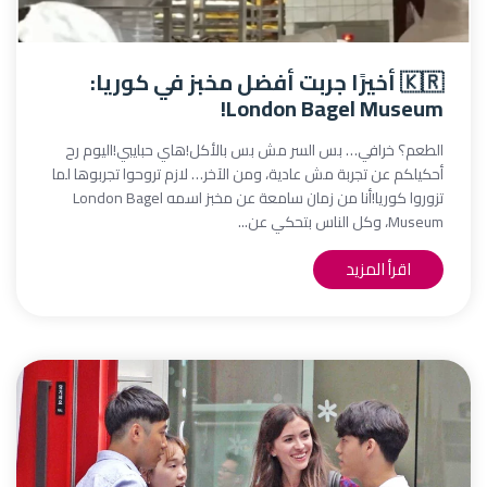
🇰🇷 أخيرًا جربت أفضل مخبز في كوريا:
London Bagel Museum!
الطعم؟ خرافي… بس السر مش بس بالأكل!هاي حبايبي!اليوم رح
أحكيلكم عن تجربة مش عادية، ومن الآخر… لازم تروحوا تجربوها لما
تزوروا كوريا!أنا من زمان سامعة عن مخبز اسمه London Bagel
Museum، وكل الناس بتحكي عن...
اقرأ المزيد