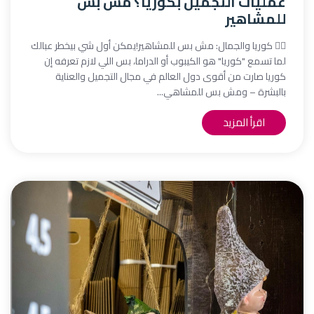
عمليات التجميل بكوريا؟ مش بس
للمشاهير
💆‍♀️ كوريا والجمال: مش بس للمشاهير!يمكن أول شي بيخطر عبالك
لما تسمع "كوريا" هو الكيبوب أو الدراما، بس اللي لازم تعرفه إن
كوريا صارت من أقوى دول العالم في مجال التجميل والعناية
بالبشرة – ومش بس للمشاهي...
اقرأ المزيد