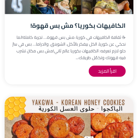
الكافيهات بكوريا؟ مش بس قهوة!
☕ ثقافة الكافيهات في كوريا: مش بس قهوة… تجربة كاملة!لما
نحكي عن كوريا، الكل بيفكر بالأكل، الشوبنق، والدراما… بس في سرّ
حلو لازم تعرفه: الكافيهات بكوريا عالم ثاني!مش بس مكان تشرب
فيه قهوتك وتكمّل طريقك...
اقرأ المزيد