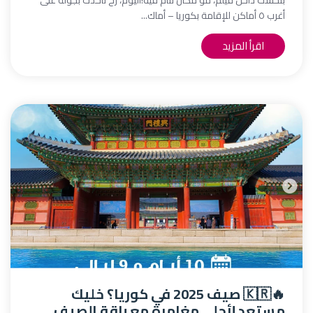
بتحسك داخل فيلم، مو مكان تنام فيه!اليوم، رح نأخذك بجولة على
أغرب ٥ أماكن للإقامة بكوريا – أماك...
اقرأ المزيد
🔥🇰🇷 صيف 2025 في كوريا؟ خليك
مستعد لأحلى مغامرة مع باقة الصيف