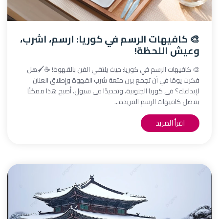
🎨 كافيهات الرسم في كوريا: ارسم، اشرب،
وعيش اللحظة!
🎨 كافيهات الرسم في كوريا: حيث يلتقي الفن بالقهوة! ☕🖌️هل
فكرت يومًا في أن تجمع بين متعة شرب القهوة وإطلاق العنان
لإبداعك؟ في كوريا الجنوبية، وتحديدًا في سيول، أصبح هذا ممكنًا
بفضل كافيهات الرسم الفريدة...
اقرأ المزيد