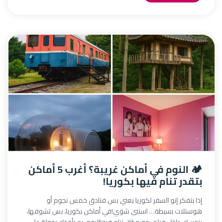
🏕️ النوم في أماكن غريبة؟ أغرب 5 أماكن
بتقدر تنام فيها بكوريا!
إذا بتفكر إنو السفر لكوريا يعني بس فنادق خمس نجوم أو
هوستلات بسيطة… استنى شوي!في أماكن بكوريا، بس تشوفها،