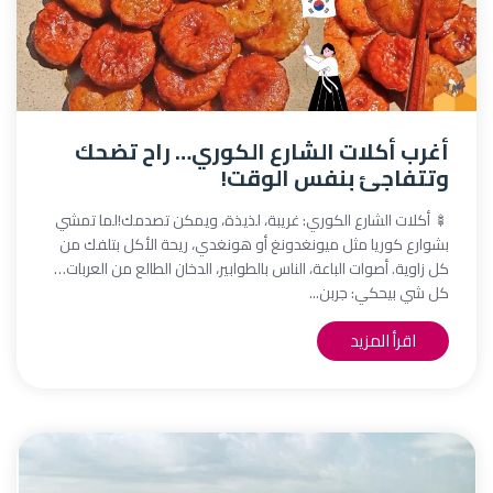
أغرب أكلات الشارع الكوري… راح تضحك
وتتفاجئ بنفس الوقت!
🍢 أكلات الشارع الكوري: غريبة، لذيذة، ويمكن تصدمك!لما تمشي
بشوارع كوريا مثل ميونغدونغ أو هونغدي، ريحة الأكل بتلفك من
كل زاوية. أصوات الباعة، الناس بالطوابير، الدخان الطالع من العربات…
كل شي بيحكي: جربن...
اقرأ المزيد