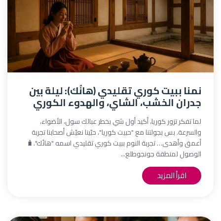
نمنا ببيت كوري تقليدي (هانُك): ليلة بين
جدران الخشب، الشاي، والهدوء الكوري
لما تفكر تزور كوريا، أكيد أول شي بخطر عبالك سول، الأضواء،
والسرعة. بس بجولتنا مع "حبيت كوريا"، حبّينا نعيّش أصحابنا تجربة
أعمق وأهدى… تجربة النوم ببيت كوري تقليدي اسمه "هانُك".🧳
الوصول لمنطقة جونجوطلع...
اقرأ المزيد