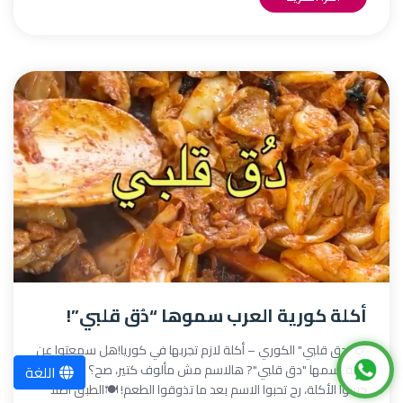
أكلة كورية العرب سموها “دُق قلبي”!
🍗 "دق قلبي" الكوري – أكلة لازم تجربها في كوريا!هل سمعتوا عن
أكلة اسمها "دق قلبي"? هالاسم مش مألوف كتير، صح؟ بس لو
اللغة
جربتوا الأكلة، رح تحبوا الاسم بعد ما تذوقوا الطعم! 🍽️الطبق أصلاً