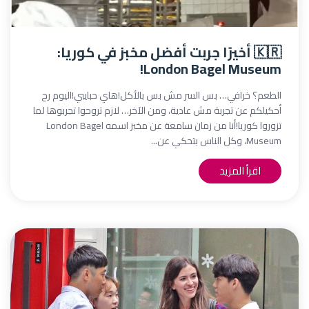
🇰🇷 أخيرًا جربت أفضل مخبز في كوريا:
London Bagel Museum!
الطعم؟ خرافي… بس السر مش بس بالأكل!هاي حبايبي!اليوم رح
أحكيلكم عن تجربة مش عادية، ومن الآخر… لازم تروحوا تجربوها لما
تزوروا كوريا!أنا من زمان سامعة عن مخبز اسمه London Bagel
Museum، وكل الناس بتحكي عن...
اقرأ المزيد