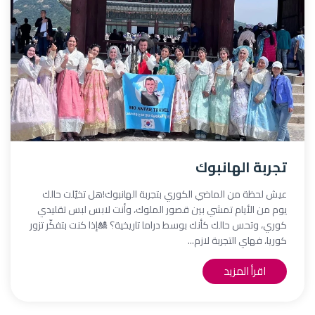
تجربة الهانبوك
عيش لحظة من الماضي الكوري بتجربة الهانبوك!هل تخيّلت حالك
يوم من الأيام تمشي بين قصور الملوك، وأنت لابس لبس تقليدي
كوري، وتحس حالك كأنك بوسط دراما تاريخية؟ 🎎إذا كنت بتفكّر تزور
كوريا، فهاي التجربة لازم...
اقرأ المزيد