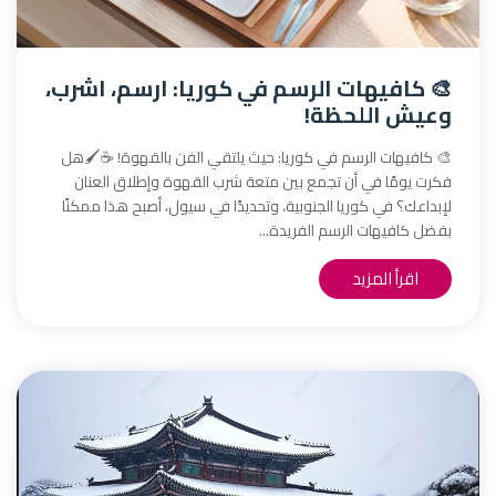
🎨 كافيهات الرسم في كوريا: ارسم، اشرب،
وعيش اللحظة!
🎨 كافيهات الرسم في كوريا: حيث يلتقي الفن بالقهوة! ☕🖌️هل
فكرت يومًا في أن تجمع بين متعة شرب القهوة وإطلاق العنان
لإبداعك؟ في كوريا الجنوبية، وتحديدًا في سيول، أصبح هذا ممكنًا
بفضل كافيهات الرسم الفريدة...
اقرأ المزيد