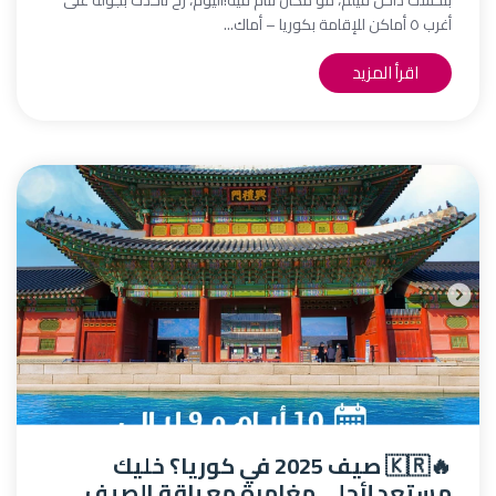
بتحسك داخل فيلم، مو مكان تنام فيه!اليوم، رح نأخذك بجولة على
أغرب ٥ أماكن للإقامة بكوريا – أماك...
اقرأ المزيد
🔥🇰🇷 صيف 2025 في كوريا؟ خليك
مستعد لأحلى مغامرة مع باقة الصيف