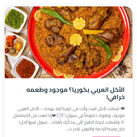
الأكل العربي بكوريا؟ موجود وطعمه
خرافي!
🍽️ اشتقت لأكل البيت وأنت في كوريا؟ولا يهمك – الأكل العربي
موجود، وبقوة، خصوصاً في سيول! 🇰🇷❤️إذا تعبت من الكيمتشي
🍲 واشتقت لريحة الطبيخ اللي بيذكّرك بأهلك… سيول فيها الحل!
حتى وسط الزحمة والنيون، تقدر ت...