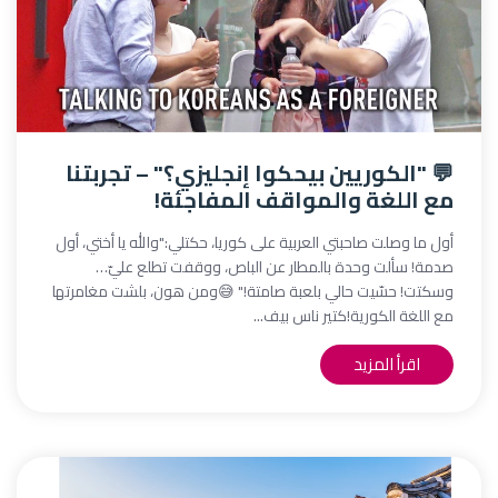
💬 "الكوريين بيحكوا إنجليزي؟" – تجربتنا
مع اللغة والمواقف المفاجئة!
أول ما وصلت صاحبتي العربية على كوريا، حكتلي:"والله يا أختي، أول
صدمة! سألت وحدة بالمطار عن الباص، ووقفت تطلع عليّ…
وسكتت! حسّيت حالي بلعبة صامتة!" 😅ومن هون، بلشت مغامرتها
مع اللغة الكورية!كتير ناس بيف...
اقرأ المزيد