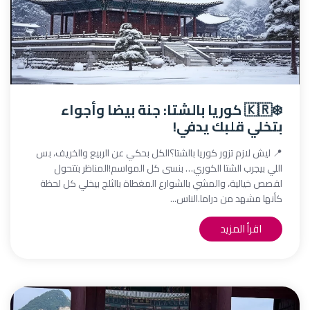
❄️🇰🇷 كوريا بالشتا: جنة بيضا وأجواء
بتخلي قلبك يدفي!
📍 ليش لازم تزور كوريا بالشتا؟الكل بحكي عن الربيع والخريف، بس
اللي بيجرب الشتا الكوري… بنسى كل المواسم!المناظر بتتحول
لقصص خيالية، والمشي بالشوارع المغطاة بالثلج بيخلي كل لحظة
كأنها مشهد من دراما.الناس...
اقرأ المزيد