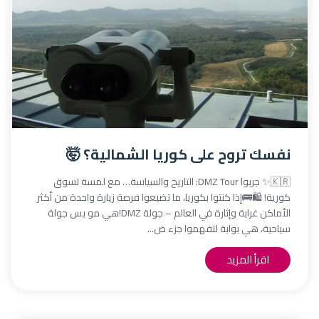
نفسك تروح على كوريا الشمالية؟ 🤯
🇰🇷✨ جربوا DMZ Tour: التاريخ والسياسة… مع لمسة تسوق
كورية! 🛍️🚌إذا كنتوا بكوريا، ما تضيعوا فرصة زيارة واحدة من أكثر
الأماكن غرابة وإثارة في العالم – جولة DMZ!هي مو بس جولة
سياحية، هي بوابة لتفهموا جزء ض...
اقرأ المزيد