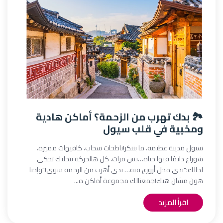
🏞️ بدك تهرب من الزحمة؟ أماكن هادية
ومخبية في قلب سيول
سيول مدينة عظيمة، ما بننكر!ناطحات سحاب، كافيهات مميزة،
شوراع دايمًا فيها حياة…بس مرات، كل هالحركة بتخليك تحكي
لحالك:"بدي محل أروق فيه… بدي أهرب من الزحمة شوي!"وإحنا
هون مشان هيك!جمعنالك مجموعة أماكن ه...
اقرأ المزيد