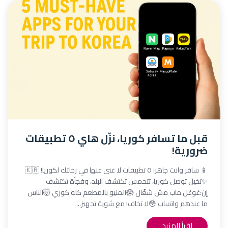
قبل ما تسافر كوريا، نزّل هاي ٥ تطبيقات
ضرورية!
📱 سافر وانت جاهز: ٥ تطبيقات لا غنى عنها في رحلتك لكوريا! 🇰🇷
✨تخيل توصل كوريا، تتحمس تكتشف البلد، وفجأة تكتشف
إن:غوغل ماب مش شغّال 😱المنيو بالمطعم كله كوري 🤯الناس
ما عندهم واتساب 😳لا تخاف! مع شوية تجهيز...
اقرأ المزيد