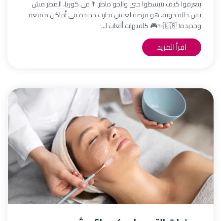
بيعرفوا كيف ينبسطوا حتى والجو ماطر 🌂في كوريا، المطر مش
بس حالة جوية، هو فرصة لعيش تجارب جديدة في أماكن ممتعة
وجديدة! 🇰🇷✨🎮 كافيهات ألعاب ا...
اقرأ المزيد