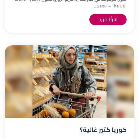
Seoul – The Gall...
اقرأ المزيد
كوريا كتير غالية؟