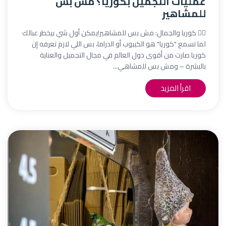
عمليات التجميل بكوريا؟ مش بس
للمشاهير
💆‍♀️ كوريا والجمال: مش بس للمشاهير!يمكن أول شي بيخطر عبالك
لما تسمع "كوريا" هو الكيبوب أو الدراما، بس اللي لازم تعرفه إن
كوريا صارت من أقوى دول العالم في مجال التجميل والعناية
بالبشرة – ومش بس للمشاهي...
اقرأ المزيد