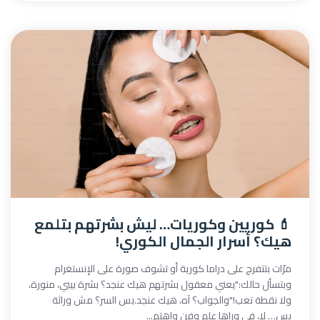
💄 كوريين وكوريات… ليش بشرتهم بتلمع
هيك؟ أسرار الجمال الكوري!
مرّات بتتفرج على دراما كورية أو تشوف صورة على الإنستغرام
وبتسأل حالك:"يعني معقول بشرتهم هيك عنجد؟ بشرة بيبي، منورة،
ولا نقطة تعب!"والجواب؟ آه، هيك عنجد.بس السر؟ مش وراثة
بس… لا، في وراها علم وفن واهتم...