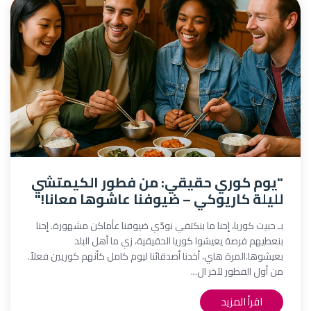
"يوم كوري حقيقي: من فطور الكيمتشي
لليلة كاريوكي – ضيوفنا عاشوها معانا!"
بـ حبيت كوريا، إحنا ما بنكتفي نودّي ضيوفنا عأماكن مشهورة. إحنا
بنعطيهم فرصة يعيشوا كوريا الحقيقية، زي ما أهل البلد
بعيشوها.المرة هاي، أخدنا أصدقائنا ليوم كامل كأنهم كوريين فعلاً.
من أول الفطور لآخر ال...
اقرأ المزيد