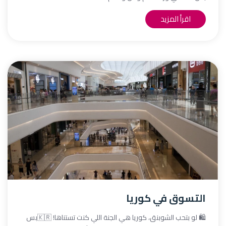
اقرأ المزيد
التسوق في كوريا
🛍️ لو بتحب الشوبنق، كوريا هي الجنة اللي كنت تستناها! 🇰🇷بس