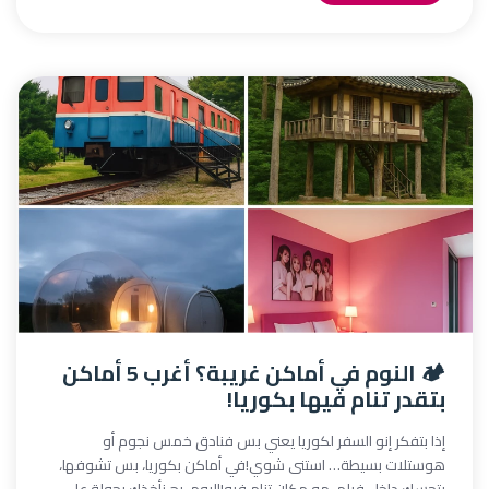
🏕️ النوم في أماكن غريبة؟ أغرب 5 أماكن
بتقدر تنام فيها بكوريا!
إذا بتفكر إنو السفر لكوريا يعني بس فنادق خمس نجوم أو
هوستلات بسيطة… استنى شوي!في أماكن بكوريا، بس تشوفها،