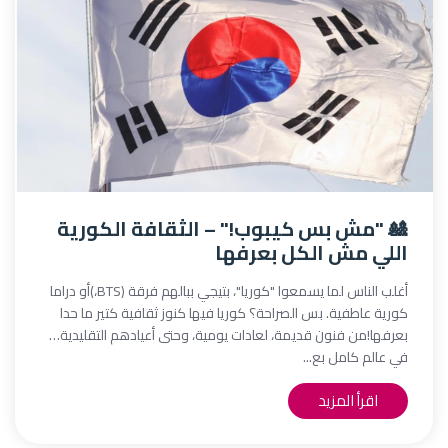
🎎 "مش بس كيبوب!" – الثقافة الكورية
اللي مش الكل بعرفها
أغلب الناس لما يسمعوا "كوريا"، بتيجي ببالهم فرقة (BTS،)أو دراما
كورية عاطفية. بس الصراحة؟ كوريا فيها كنوز ثقافية كتير ما حدا
بعرفها!من فنون قديمة، لعادات يومية، وحتى أعيادهم التقليدية…
في عالم كامل بع...
اقرأ المزيد