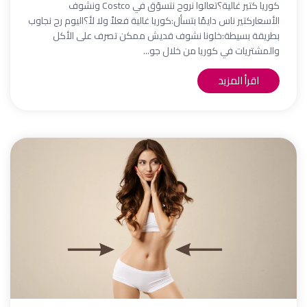
كوريا كتير غالية؟تعالوا نروح نتسوّق في Costco ونشوف
الأسعاركتير ناس دايمًا بتسأل:كوريا غالية فعلاً ولا لأ؟اليوم رح نجاوب
بطريقة بسيطة:خلونا نشوف قديش ممكن تصرف على الأكل
والمشتريات في كوريا من خلال جو...
اقرأ المزيد