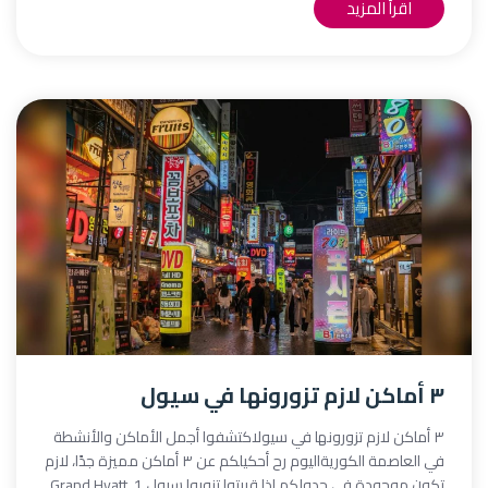
اقرأ المزيد
٣ أماكن لازم تزورونها في سيول
٣ أماكن لازم تزورونها في سيولاكتشفوا أجمل الأماكن والأنشطة
في العاصمة الكوريةاليوم رح أحكيلكم عن ٣ أماكن مميزة جدًا، لازم
تكون موجودة في جدولكم إذا قررتوا تزوروا سيول.1.⁠ ⁠Grand Hyatt