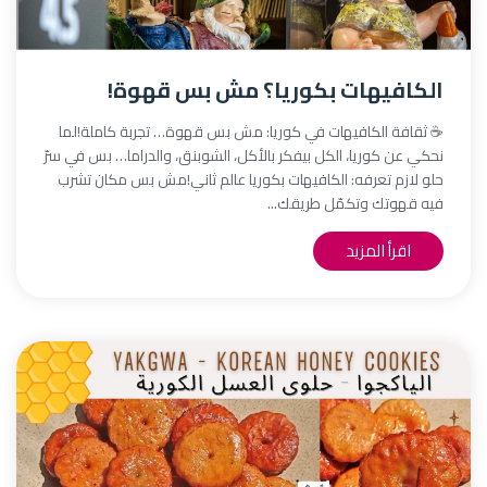
الكافيهات بكوريا؟ مش بس قهوة!
☕ ثقافة الكافيهات في كوريا: مش بس قهوة… تجربة كاملة!لما
نحكي عن كوريا، الكل بيفكر بالأكل، الشوبنق، والدراما… بس في سرّ
حلو لازم تعرفه: الكافيهات بكوريا عالم ثاني!مش بس مكان تشرب
فيه قهوتك وتكمّل طريقك...
اقرأ المزيد