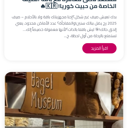
الخاصة من حبيت كوريا! 🇰🇷🔥
بدك تعيش صيف غير شكل؟إحنا مجهزينلك باقة ولا بالأحلام – صيف
2025 رح يضل ببالك سنين!والمفاجأة؟ عدد الأماكن محدود، يعني
إلحق حالك!🎯 ليش باقتنا بالذات؟لأنها معمولة خصيصاً إلك…
تستمتع بالرحلة من أول لحظة، ح...
اقرأ المزيد