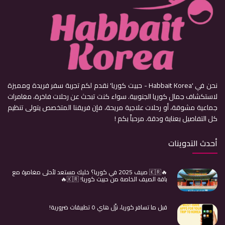
نحن في 'Habbait Korea - حبيت كوريا' نقدم لكم تجربة سفر فريدة ومميزة
لاستكشاف جمال كوريا الجنوبية. سواء كنت تبحث عن رحلات فاخرة، مغامرات
جماعية مشوقة، أو رحلات علاجية مريحة، فإن فريقنا المتخصص يتولى تنظيم
كل التفاصيل بعناية ودقة. مرحباً بكم !
أحدث التدوينات
🔥🇰🇷 صيف 2025 في كوريا؟ خليك مستعد لأحلى مغامرة مع
باقة الصيف الخاصة من حبيت كوريا! 🇰🇷🔥
قبل ما تسافر كوريا، نزّل هاي ٥ تطبيقات ضرورية!