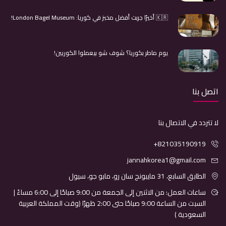
🇰🇷 أخيرًا جربت أفضل مخبز في كوريا: London Bagel Museum!
يوم ماطر بكوريا؟ شوف شو بيعملوا الكوريين!
اتصل بنا
لا تتردد في الاتصال بنا
+821035190919
jannahkorea1@gmail.com
الطابق السابع، 31 مايبونج سان رو، مابو جو، سيول
ساعات العمل: من الاثنين إلى الجمعة من 9:00 صباحًا إلى 6:00 مساءً |
السبت من الساعة 9:00 صباحًا حتى 2:00 ظهرًا (وقت المملكة العربية
السعودية )