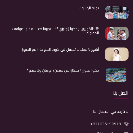
تجربة الهانبوك
💬 "الكوريين بيحكوا إنجليزي؟" – تجربتنا مع اللغة والمواقف
المفاجئة!
أشهر ٧ عمليات تجميل في كوريا الجنوبية! (مع الصور)
جيتوا سيول؟ ممتاز! بس بعدين؟ بوسان ولا جيجو؟
اتصل بنا
لا تتردد في الاتصال بنا
+821035190919