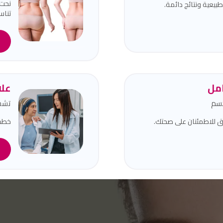
نحت 
يعية ونتائج دائمة.
تناسق
ا
مل
علا
جسم
تشخ
للاطمئنان على صحتك.
خطط 
ا