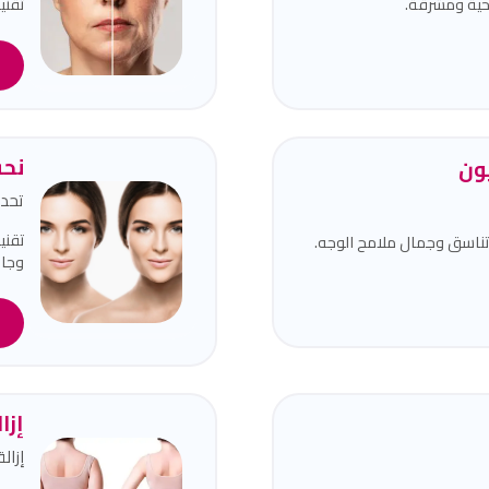
حية ومشرقة.
تقني
ا
نحت
يون
تحدي
تقني
تناسق وجمال ملامح الوجه.
وجاذ
ا
إزا
إزال