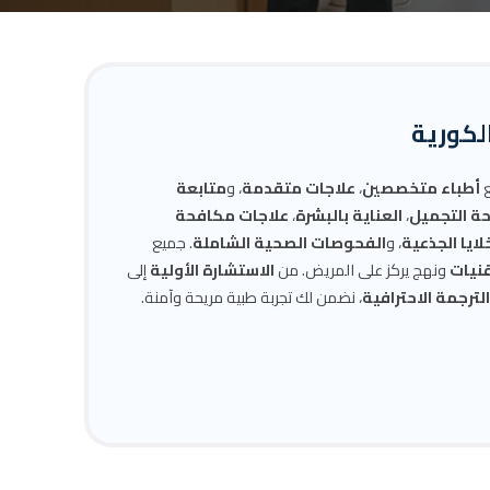
الكورية
ع
أطباء متخصصين
،
علاجات متقدمة
، و
متابعة
حة التجميل
،
العناية بالبشرة
،
علاجات مكافحة
خلايا الجذعية
، و
الفحوصات الصحية الشاملة
. جميع
قنيات
ونهج يركز على المريض. من
الاستشارة الأولية
إلى
ترجمة الاحترافية
، نضمن لك تجربة طبية مريحة وآمنة.