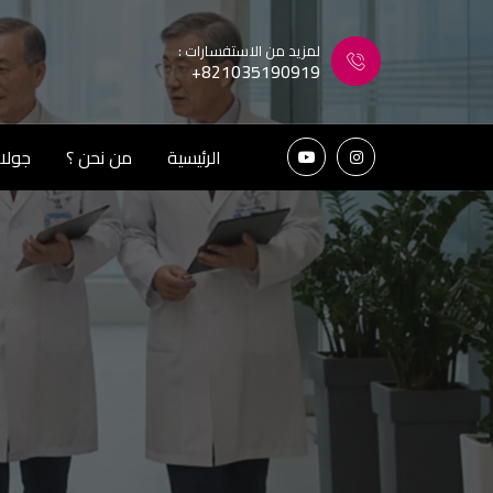
لمزيد من الاستفسارات :
+821035190919
الرئيسية
من نحن ؟
جولات