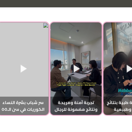
 طبية بنتائج
تجربة آمنة ومريحة
سر شباب بشرة النساء
وطبيعية
ونتائج مضمونة للرجال
الكوريات في سن الـ٥٥