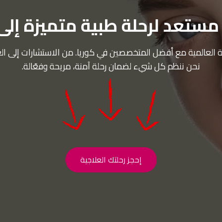
ستعد لرحلة طبية متميزة إلى
حية العالمية مع أفضل المتخصصين في كوريا. من الاستشارات إلى ال
نحن ننظم كل شيء لضمان رحلة آمنة، مريحة وفعّالة.
إحجز رحلتك العلاجية