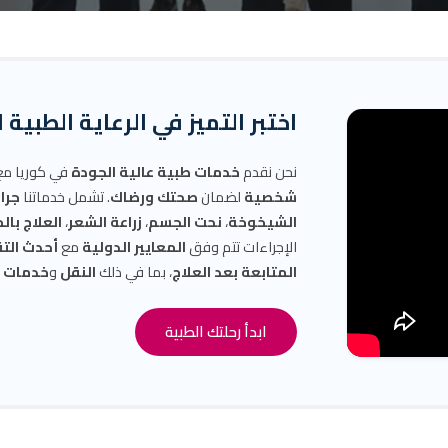
اختبر التميز في الرعاية الطبية 
نحن نقدم
خدمات طبية عالية الجودة
في كوريا م
شخصية
لضمان
صحتك ورضاك
. تشمل خدماتنا
جرا
الشيخوخة
،
نحت الجسم
،
زراعة الشعر
،
العلاج بال
الإجراءات تتم وفق
المعايير الدولية
مع
أحدث الت
المتابعة بعد العلاج
، بما في ذلك
النقل
و
خدمات ال
ابدأ رحلتك الطبية