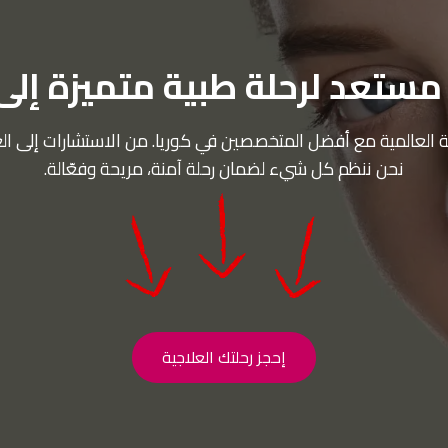
ستعد لرحلة طبية متميزة إلى
حية العالمية مع أفضل المتخصصين في كوريا. من الاستشارات إلى ال
نحن ننظم كل شيء لضمان رحلة آمنة، مريحة وفعّالة.
إحجز رحلتك العلاجية