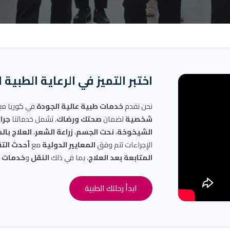
اختبر التميز في الرعاية الطبية 
نحن نقدم
خدمات طبية عالية الجودة
في كوريا م
شخصية
لضمان
صحتك ورضاك
. تشمل خدماتنا
جرا
الشيخوخة
،
نحت الجسم
،
زراعة الشعر
،
العلاج بال
الإجراءات تتم وفق
المعايير الدولية
مع
أحدث الت
المتابعة بعد العلاج
، بما في ذلك
النقل
و
خدمات ال
ابدأ رحلتك الطبية