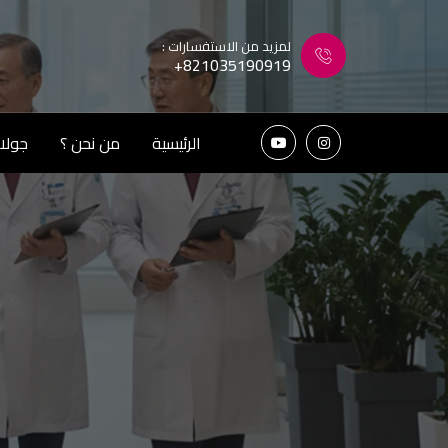
لمزيد من الاستفسارات :
+821035190919
الرئيسية
من نحن ؟
جولات