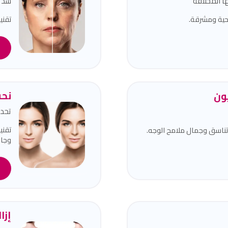
ا المختلفة
شد و
حية ومشرقة.
تقني
ا
نحت
يون
تحدي
تقني
تناسق وجمال ملامح الوجه.
وجاذ
ا
إزا