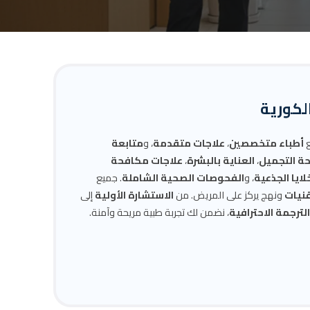
الكورية
ع
أطباء متخصصين
،
علاجات متقدمة
، و
متابعة
حة التجميل
،
العناية بالبشرة
،
علاجات مكافحة
خلايا الجذعية
، و
الفحوصات الصحية الشاملة
. جميع
قنيات
ونهج يركز على المريض. من
الاستشارة الأولية
إلى
ترجمة الاحترافية
، نضمن لك تجربة طبية مريحة وآمنة.