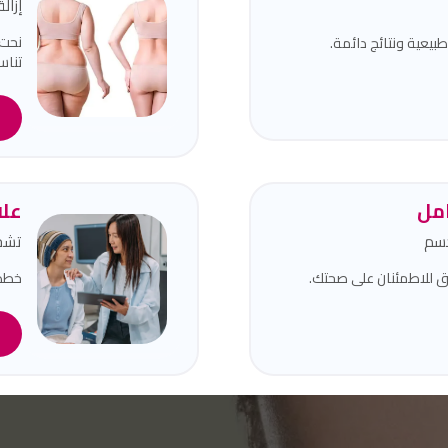
إزال
نحت 
يعية ونتائج دائمة.
تناسق
ا
مل
علا
جسم
تشخ
للاطمئنان على صحتك.
خطط 
ا