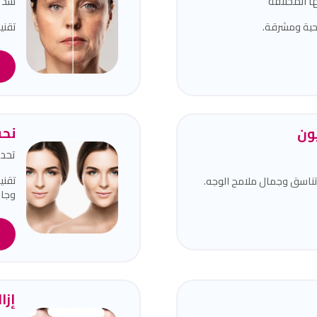
ا المختلفة
شد و
حية ومشرقة.
تقني
ا
نحت
يون
تحدي
تقني
تناسق وجمال ملامح الوجه.
وجاذ
ا
إزا