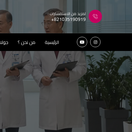
لمزيد من الاستفسارات :
+821035190919
الرئيسية
من نحن ؟
جولات