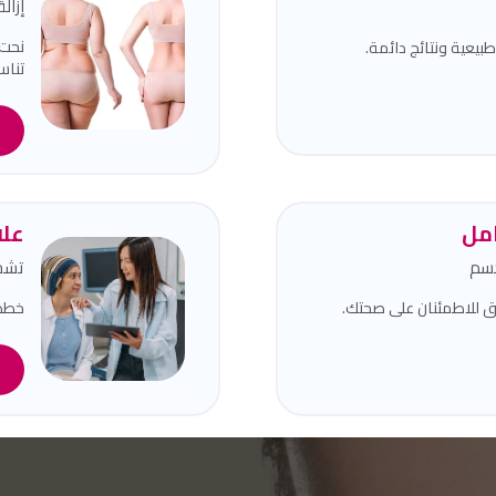
إزال
نحت 
يعية ونتائج دائمة.
تناسق
ا
مل
علا
جسم
تشخ
للاطمئنان على صحتك.
خطط 
ا