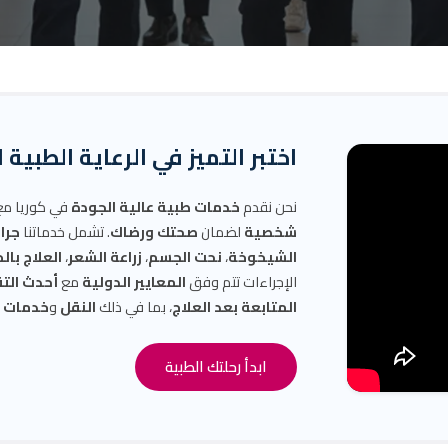
اختبر التميز في الرعاية الطبية 
نحن نقدم
خدمات طبية عالية الجودة
في كوريا م
شخصية
لضمان
صحتك ورضاك
. تشمل خدماتنا
جرا
الشيخوخة
،
نحت الجسم
،
زراعة الشعر
،
العلاج بال
الإجراءات تتم وفق
المعايير الدولية
مع
أحدث الت
المتابعة بعد العلاج
، بما في ذلك
النقل
و
خدمات ال
ابدأ رحلتك الطبية