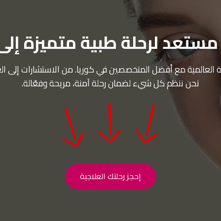
ستعد لرحلة طبية متميزة إلى
حية العالمية مع أفضل المتخصصين في كوريا. من الاستشارات إلى ال
نحن ننظم كل شيء لضمان رحلة آمنة، مريحة وفعّالة.
إحجز رحلتك العلاجية