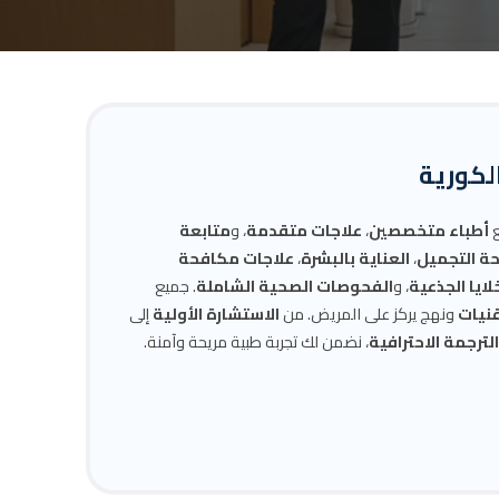
الكورية
ع
أطباء متخصصين
،
علاجات متقدمة
، و
متابعة
حة التجميل
،
العناية بالبشرة
،
علاجات مكافحة
خلايا الجذعية
، و
الفحوصات الصحية الشاملة
. جميع
قنيات
ونهج يركز على المريض. من
الاستشارة الأولية
إلى
ترجمة الاحترافية
، نضمن لك تجربة طبية مريحة وآمنة.