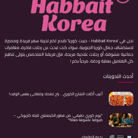
نحن في 'Habbait Korea - حبيت كوريا' نقدم لكم تجربة سفر فريدة ومميزة
لاستكشاف جمال كوريا الجنوبية. سواء كنت تبحث عن رحلات فاخرة، مغامرات
جماعية مشوقة، أو رحلات علاجية مريحة، فإن فريقنا المتخصص يتولى تنظيم
كل التفاصيل بعناية ودقة. مرحباً بكم !
أحدث التدوينات
أغرب أكلات الشارع الكوري… راح تضحك وتتفاجئ بنفس الوقت!
"يوم كوري حقيقي: من فطور الكيمتشي لليلة كاريوكي –
ضيوفنا عاشوها معانا!"
تجربة الهانبوك