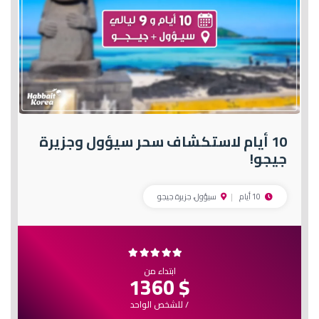
10 أيام لاستكشاف سحر سيؤول وجزيرة
جيجو!
10 أيام
سيؤول، جزيرة جيجو
ابتداء من
$ 1360
/ للشخص الواحد