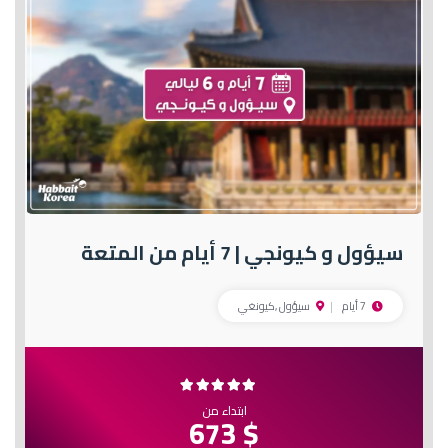
سيؤول و كيونجي | 7 أيام من المتعة
7 أيام
سيؤول ,كيونغي
ابتداء من
$ 673