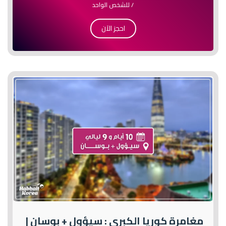
/ للشخص الواحد
احجز الآن
مغامرة كوريا الكبرى : سيؤول + بوسان |