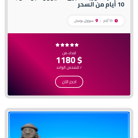
10 أيام من السحر
10 أيام
سيوول، بوسان
ابتداء من
$ 1180
/ للشخص الواحد
احجز الآن