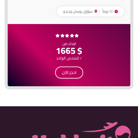
12 يوماً
سيؤول، بوسان، وجيجو
ابتداء من
$ 1665
/ للشخص الواحد
احجز الآن