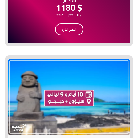
ابتداء من
$ 1180
/ للشخص الواحد
احجز الآن