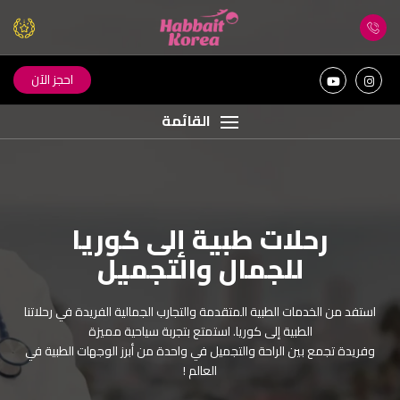
احجز الآن
القائمة
رحلات طبية إلى كوريا
اكتشف جمال كوريا مع
للجمال والتجميل
حبيت كوريا
استفد من الخدمات الطبية المتقدمة والتجارب الجمالية الفريدة في رحلاتنا
اكتشف جمال كوريا الساحرة مع رحلات مصممة بعناية كبيرة من فريق
الطبية إلى كوريا. استمتع بتجربة سياحية مميزة
حبيت كوريا. ! عش تجربة سفر استثنائية مع خدمات فاخرة ذات جودة
وفريدة تجمع بين الراحة والتجميل في واحدة من أبرز الوجهات الطبية في
عالية لرحلة رائعة لا تنسى ! رضاكم هو هدفنا !
العالم !