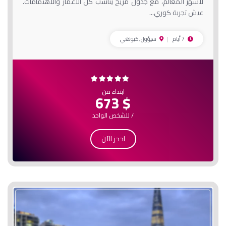
لأشهر المعالم، مع جدول مريح يناسب كل الأعمار والاهتمامات.
عيش تجربة كوري...
7 أيام
سيؤول ,كيونغي
ابتداء من
$ 673
/ للشخص الواحد
احجز الآن