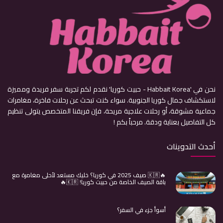
نحن في 'Habbait Korea - حبيت كوريا' نقدم لكم تجربة سفر فريدة ومميزة
لاستكشاف جمال كوريا الجنوبية. سواء كنت تبحث عن رحلات فاخرة، مغامرات
جماعية مشوقة، أو رحلات علاجية مريحة، فإن فريقنا المتخصص يتولى تنظيم
كل التفاصيل بعناية ودقة. مرحباً بكم !
أحدث التدوينات
🔥🇰🇷 صيف 2025 في كوريا؟ خليك مستعد لأحلى مغامرة مع
باقة الصيف الخاصة من حبيت كوريا! 🇰🇷🔥
أسوأ جزء في السفر؟