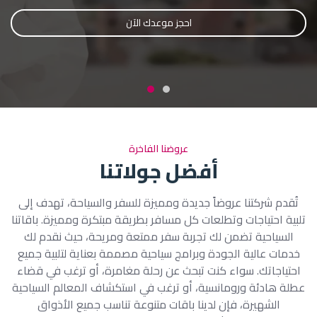
احجز رحلتك الآن
احجز موعدك الآن
عروضنا الفاخرة
أفضل جولاتنا
تُقدم شركتنا عروضاً جديدة ومميزة للسفر والسياحة، تهدف إلى
تلبية احتياجات وتطلعات كل مسافر بطريقة مبتكرة ومميزة. باقاتنا
السياحية تضمن لك تجربة سفر ممتعة ومريحة، حيث نقدم لك
خدمات عالية الجودة وبرامج سياحية مصممة بعناية لتلبية جميع
احتياجاتك. سواء كنت تبحث عن رحلة مغامرة، أو ترغب في قضاء
عطلة هادئة ورومانسية، أو ترغب في استكشاف المعالم السياحية
الشهيرة، فإن لدينا باقات متنوعة تناسب جميع الأذواق