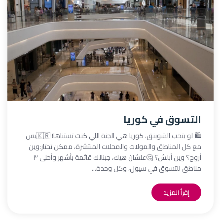
التسوق في كوريا
🛍️ لو بتحب الشوبنق، كوريا هي الجنة اللي كنت تستناها! 🇰🇷بس
مع كل المناطق والمولات والمحلات المنتشرة، ممكن تحتار:وين
أروح؟ وين أبلش؟ 🤔علشان هيك، جبنالك قائمة بأشهر وأحلى ٣
مناطق للتسوق في سيول، وكل وحدة...
إقرأ المزيد