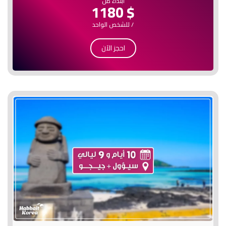
ابتداء من
$ 1180
/ للشخص الواحد
احجز الآن