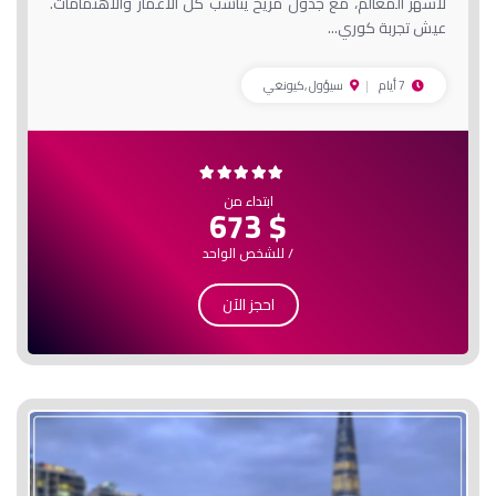
لأشهر المعالم، مع جدول مريح يناسب كل الأعمار والاهتمامات.
عيش تجربة كوري...
7 أيام
سيؤول ,كيونغي
ابتداء من
$ 673
/ للشخص الواحد
احجز الآن