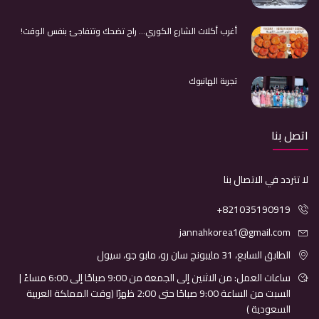
أغرب أكلات الشارع الكوري… راح تضحك وتتفاجئ بنفس الوقت!
تجربة الهانبوك
اتصل بنا
لا تتردد في الاتصال بنا
+821035190919
jannahkorea1@gmail.com
الطابق السابع، 31 مايبونج سان رو، مابو جو، سيول
ساعات العمل: من الاثنين إلى الجمعة من 9:00 صباحًا إلى 6:00 مساءً |
السبت من الساعة 9:00 صباحًا حتى 2:00 ظهرًا (وقت المملكة العربية
السعودية )