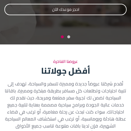
احجز رحلتك الآن
احجز موعدك الآن
عروضنا الفاخرة
أفضل جولاتنا
تُقدم شركتنا عروضاً جديدة ومميزة للسفر والسياحة، تهدف إلى
تلبية احتياجات وتطلعات كل مسافر بطريقة مبتكرة ومميزة. باقاتنا
السياحية تضمن لك تجربة سفر ممتعة ومريحة، حيث نقدم لك
خدمات عالية الجودة وبرامج سياحية مصممة بعناية لتلبية جميع
احتياجاتك. سواء كنت تبحث عن رحلة مغامرة، أو ترغب في قضاء
عطلة هادئة ورومانسية، أو ترغب في استكشاف المعالم السياحية
الشهيرة، فإن لدينا باقات متنوعة تناسب جميع الأذواق