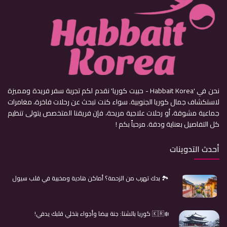
نحن في 'Habbait Korea - حبيت كوريا' نقدم لكم تجربة سفر فريدة ومميزة
لاستكشاف جمال كوريا الجنوبية. سواء كنت تبحث عن رحلات فاخرة، مغامرات
جماعية مشوقة، أو رحلات علاجية مريحة، فإن فريقنا المتخصص يتولى تنظيم
كل التفاصيل بعناية ودقة. مرحباً بكم !
أحدث التدوينات
🏞️ بدك تهرب من الزحمة؟ أماكن هادية ومخبية في قلب سيول
❄️🇰🇷 كوريا بالشتا: جنة بيضا وأجواء بتخلي قلبك يدفي!