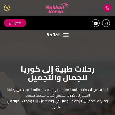
احجز الآن
القائمة
رحلات طبية إلى كوريا
اكتشف جمال كوريا مع
للجمال والتجميل
حبيت كوريا
استفد من الخدمات الطبية المتقدمة والتجارب الجمالية الفريدة في رحلاتنا
اكتشف جمال كوريا الساحرة مع رحلات مصممة بعناية كبيرة من فريق
الطبية إلى كوريا. استمتع بتجربة سياحية مميزة
حبيت كوريا. ! عش تجربة سفر استثنائية مع خدمات فاخرة ذات جودة
وفريدة تجمع بين الراحة والتجميل في واحدة من أبرز الوجهات الطبية في
عالية لرحلة رائعة لا تنسى ! رضاكم هو هدفنا !
العالم !