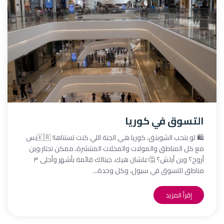
التسوق في كوريا
🛍️ لو بتحب الشوبنق، كوريا هي الجنة اللي كنت تستناها! 🇰🇷بس
مع كل المناطق والمولات والمحلات المنتشرة، ممكن تحتار:وين
أروح؟ وين أبلش؟ 🤔علشان هيك، جبنالك قائمة بأشهر وأحلى ٣
مناطق للتسوق في سيول، وكل وحدة...
إقرأ المزيد