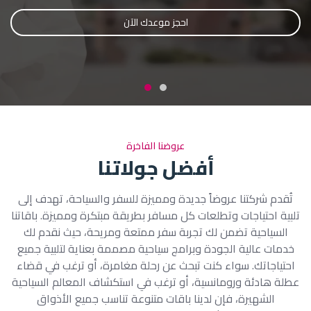
احجز رحلتك الآن
احجز موعدك الآن
عروضنا الفاخرة
أفضل جولاتنا
تُقدم شركتنا عروضاً جديدة ومميزة للسفر والسياحة، تهدف إلى
تلبية احتياجات وتطلعات كل مسافر بطريقة مبتكرة ومميزة. باقاتنا
السياحية تضمن لك تجربة سفر ممتعة ومريحة، حيث نقدم لك
خدمات عالية الجودة وبرامج سياحية مصممة بعناية لتلبية جميع
احتياجاتك. سواء كنت تبحث عن رحلة مغامرة، أو ترغب في قضاء
عطلة هادئة ورومانسية، أو ترغب في استكشاف المعالم السياحية
الشهيرة، فإن لدينا باقات متنوعة تناسب جميع الأذواق