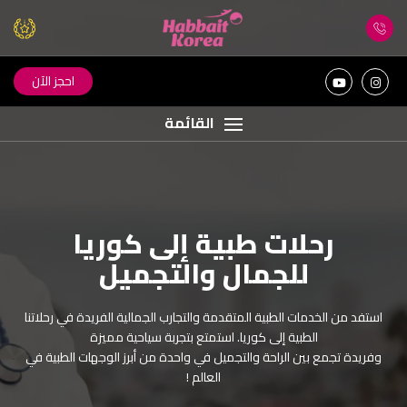
احجز الآن
القائمة
رحلات طبية إلى كوريا
اكتشف جمال كوريا مع
للجمال والتجميل
حبيت كوريا
استفد من الخدمات الطبية المتقدمة والتجارب الجمالية الفريدة في رحلاتنا
اكتشف جمال كوريا الساحرة مع رحلات مصممة بعناية كبيرة من فريق
الطبية إلى كوريا. استمتع بتجربة سياحية مميزة
حبيت كوريا. ! عش تجربة سفر استثنائية مع خدمات فاخرة ذات جودة
وفريدة تجمع بين الراحة والتجميل في واحدة من أبرز الوجهات الطبية في
عالية لرحلة رائعة لا تنسى ! رضاكم هو هدفنا !
العالم !