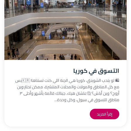
التسوق في كوريا
🛍️ لو بتحب الشوبنق، كوريا هي الجنة اللي كنت تستناها! 🇰🇷بس
مع كل المناطق والمولات والمحلات المنتشرة، ممكن تحتار:وين
أروح؟ وين أبلش؟ 🤔علشان هيك، جبنالك قائمة بأشهر وأحلى ٣
مناطق للتسوق في سيول، وكل وحدة...
إقرأ المزيد