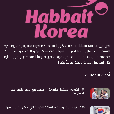
نحن في 'Habbait Korea - حبيت كوريا' نقدم لكم تجربة سفر فريدة ومميزة
لاستكشاف جمال كوريا الجنوبية. سواء كنت تبحث عن رحلات فاخرة، مغامرات
جماعية مشوقة، أو رحلات علاجية مريحة، فإن فريقنا المتخصص يتولى تنظيم
كل التفاصيل بعناية ودقة. مرحباً بكم !
أحدث التدوينات
💬 "الكوريين بيحكوا إنجليزي؟" – تجربتنا مع اللغة والمواقف
المفاجئة!
🎎 "مش بس كيبوب!" – الثقافة الكورية اللي مش الكل بعرفها