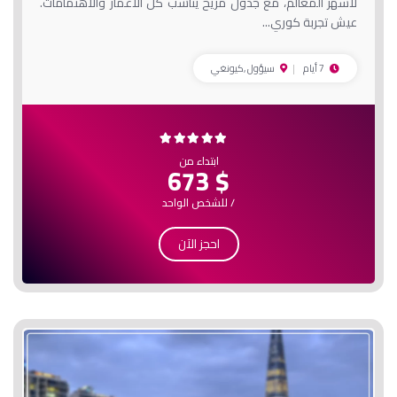
لأشهر المعالم، مع جدول مريح يناسب كل الأعمار والاهتمامات.
عيش تجربة كوري...
7 أيام
سيؤول ,كيونغي
ابتداء من
$ 673
/ للشخص الواحد
احجز الآن