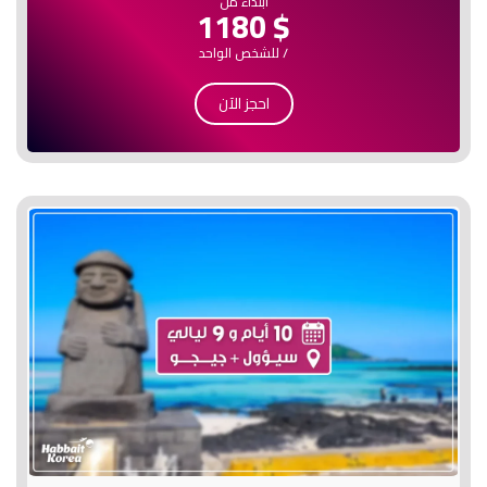
ابتداء من
$ 1180
/ للشخص الواحد
احجز الآن