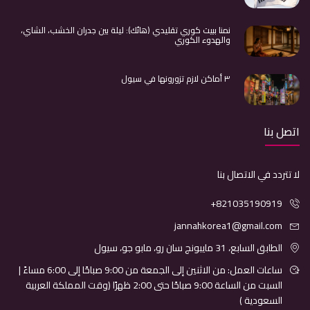
نمنا ببيت كوري تقليدي (هانُك): ليلة بين جدران الخشب، الشاي،
والهدوء الكوري
٣ أماكن لازم تزورونها في سيول
اتصل بنا
لا تتردد في الاتصال بنا
+821035190919
jannahkorea1@gmail.com
الطابق السابع، 31 مايبونج سان رو، مابو جو، سيول
ساعات العمل: من الاثنين إلى الجمعة من 9:00 صباحًا إلى 6:00 مساءً |
السبت من الساعة 9:00 صباحًا حتى 2:00 ظهرًا (وقت المملكة العربية
السعودية )