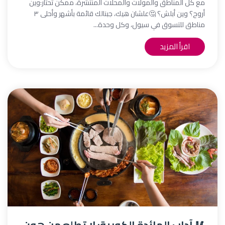
مع كل المناطق والمولات والمحلات المنتشرة، ممكن تحتار:وين
أروح؟ وين أبلش؟ 🤔علشان هيك، جبنالك قائمة بأشهر وأحلى ٣
مناطق للتسوق في سيول، وكل وحدة...
اقرأ المزيد
🥢 آداب المائدة الكورية: لا تطلع من هون