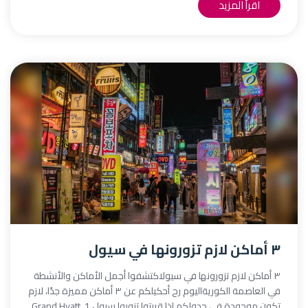
اقرأ المزيد
٣ أماكن لازم تزورونها في سيول
٣ أماكن لازم تزورونها في سيولاكتشفوا أجمل الأماكن والأنشطة
في العاصمة الكوريةاليوم رح أحكيلكم عن ٣ أماكن مميزة جدًا، لازم
تكون موجودة في جدولكم إذا قررتوا تزوروا سيول.1.⁠ ⁠Grand Hyatt