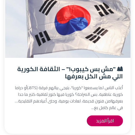
🎎 "مش بس كيبوب!" – الثقافة الكورية
اللي مش الكل بعرفها
أغلب الناس لما يسمعوا "كوريا"، بتيجي ببالهم فرقة (BTS،)أو دراما
كورية عاطفية. بس الصراحة؟ كوريا فيها كنوز ثقافية كتير ما حدا
بعرفها!من فنون قديمة، لعادات يومية، وحتى أعيادهم التقليدية…
في عالم كامل بع...
اقرأ المزيد