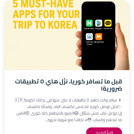
قبل ما تسافر كوريا، نزّل هاي ٥ تطبيقات
ضرورية!
📱 سافر وانت جاهز: ٥ تطبيقات لا غنى عنها في رحلتك لكوريا! 🇰🇷
✨تخيل توصل كوريا، تتحمس تكتشف البلد، وفجأة تكتشف
إن:غوغل ماب مش شغّال 😱المنيو بالمطعم كله كوري 🤯الناس
ما عندهم واتساب 😳لا تخاف! مع شوية تجهيز...
اقرأ المزيد