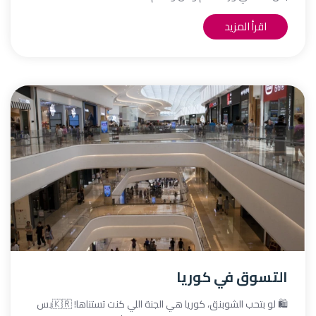
اقرأ المزيد
التسوق في كوريا
🛍️ لو بتحب الشوبنق، كوريا هي الجنة اللي كنت تستناها! 🇰🇷بس