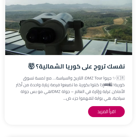
نفسك تروح على كوريا الشمالية؟ 🤯
🇰🇷✨ جربوا DMZ Tour: التاريخ والسياسة… مع لمسة تسوق
كورية! 🛍️🚌إذا كنتوا بكوريا، ما تضيعوا فرصة زيارة واحدة من أكثر
الأماكن غرابة وإثارة في العالم – جولة DMZ!هي مو بس جولة
سياحية، هي بوابة لتفهموا جزء ض...
اقرأ المزيد