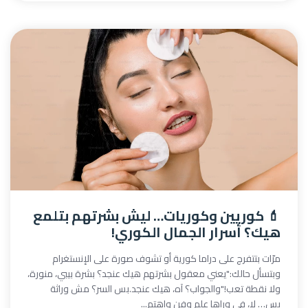
💄 كوريين وكوريات… ليش بشرتهم بتلمع
هيك؟ أسرار الجمال الكوري!
مرّات بتتفرج على دراما كورية أو تشوف صورة على الإنستغرام
وبتسأل حالك:"يعني معقول بشرتهم هيك عنجد؟ بشرة بيبي، منورة،
ولا نقطة تعب!"والجواب؟ آه، هيك عنجد.بس السر؟ مش وراثة
بس… لا، في وراها علم وفن واهتم...