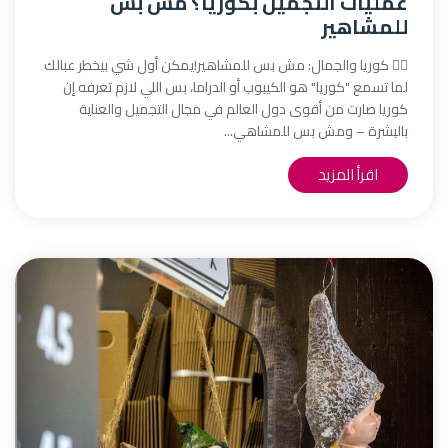
عمليات التجميل بكوريا؟ مش بس
للمشاهير
💆‍♀️ كوريا والجمال: مش بس للمشاهير!يمكن أول شي بيخطر عبالك
لما تسمع "كوريا" هو الكيبوب أو الدراما، بس اللي لازم تعرفه إن
كوريا صارت من أقوى دول العالم في مجال التجميل والعناية
بالبشرة – ومش بس للمشاهي...
اقرأ المزيد