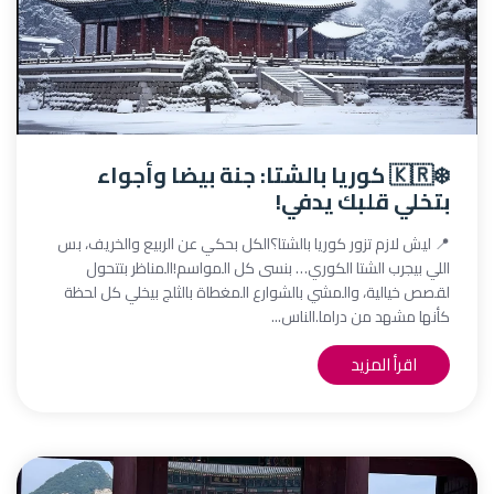
❄️🇰🇷 كوريا بالشتا: جنة بيضا وأجواء
بتخلي قلبك يدفي!
📍 ليش لازم تزور كوريا بالشتا؟الكل بحكي عن الربيع والخريف، بس
اللي بيجرب الشتا الكوري… بنسى كل المواسم!المناظر بتتحول
لقصص خيالية، والمشي بالشوارع المغطاة بالثلج بيخلي كل لحظة
كأنها مشهد من دراما.الناس...
اقرأ المزيد