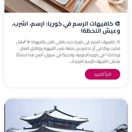
🎨 كافيهات الرسم في كوريا: ارسم، اشرب،
وعيش اللحظة!
🎨 كافيهات الرسم في كوريا: حيث يلتقي الفن بالقهوة! ☕🖌️هل
فكرت يومًا في أن تجمع بين متعة شرب القهوة وإطلاق العنان
لإبداعك؟ في كوريا الجنوبية، وتحديدًا في سيول، أصبح هذا ممكنًا
بفضل كافيهات الرسم الفريدة...
اقرأ المزيد