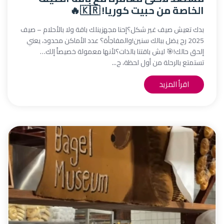
الخاصة من حبيت كوريا! 🇰🇷🔥
بدك تعيش صيف غير شكل؟إحنا مجهزينلك باقة ولا بالأحلام – صيف
2025 رح يضل ببالك سنين!والمفاجأة؟ عدد الأماكن محدود، يعني
إلحق حالك!🎯 ليش باقتنا بالذات؟لأنها معمولة خصيصاً إلك…
تستمتع بالرحلة من أول لحظة، ح...
اقرأ المزيد