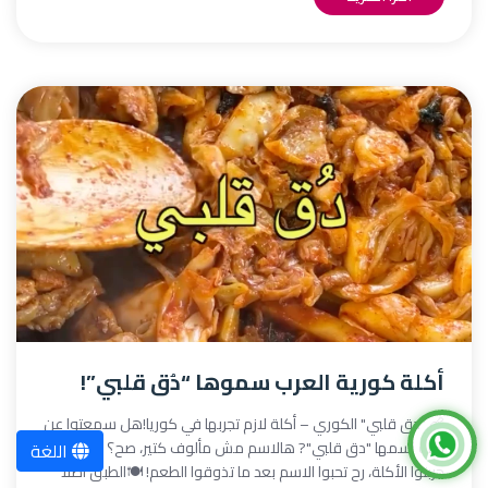
أكلة كورية العرب سموها “دُق قلبي”!
🍗 "دق قلبي" الكوري – أكلة لازم تجربها في كوريا!هل سمعتوا عن
أكلة اسمها "دق قلبي"? هالاسم مش مألوف كتير، صح؟ بس لو
اللغة
جربتوا الأكلة، رح تحبوا الاسم بعد ما تذوقوا الطعم! 🍽️الطبق أصلاً