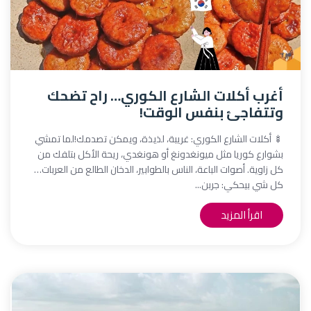
أغرب أكلات الشارع الكوري… راح تضحك
وتتفاجئ بنفس الوقت!
🍢 أكلات الشارع الكوري: غريبة، لذيذة، ويمكن تصدمك!لما تمشي
بشوارع كوريا مثل ميونغدونغ أو هونغدي، ريحة الأكل بتلفك من
كل زاوية. أصوات الباعة، الناس بالطوابير، الدخان الطالع من العربات…
كل شي بيحكي: جربن...
اقرأ المزيد