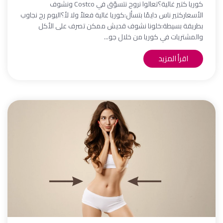
كوريا كتير غالية؟تعالوا نروح نتسوّق في Costco ونشوف
الأسعاركتير ناس دايمًا بتسأل:كوريا غالية فعلاً ولا لأ؟اليوم رح نجاوب
بطريقة بسيطة:خلونا نشوف قديش ممكن تصرف على الأكل
والمشتريات في كوريا من خلال جو...
اقرأ المزيد