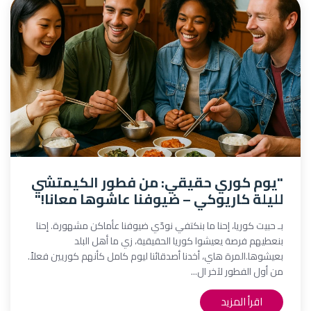
"يوم كوري حقيقي: من فطور الكيمتشي
لليلة كاريوكي – ضيوفنا عاشوها معانا!"
بـ حبيت كوريا، إحنا ما بنكتفي نودّي ضيوفنا عأماكن مشهورة. إحنا
بنعطيهم فرصة يعيشوا كوريا الحقيقية، زي ما أهل البلد
بعيشوها.المرة هاي، أخدنا أصدقائنا ليوم كامل كأنهم كوريين فعلاً.
من أول الفطور لآخر ال...
اقرأ المزيد