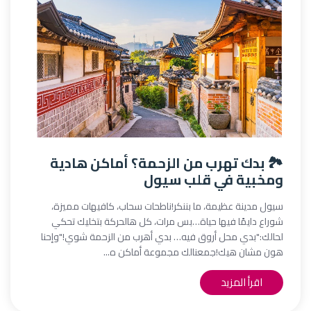
🏞️ بدك تهرب من الزحمة؟ أماكن هادية
ومخبية في قلب سيول
سيول مدينة عظيمة، ما بننكر!ناطحات سحاب، كافيهات مميزة،
شوراع دايمًا فيها حياة…بس مرات، كل هالحركة بتخليك تحكي
لحالك:"بدي محل أروق فيه… بدي أهرب من الزحمة شوي!"وإحنا
هون مشان هيك!جمعنالك مجموعة أماكن ه...
اقرأ المزيد