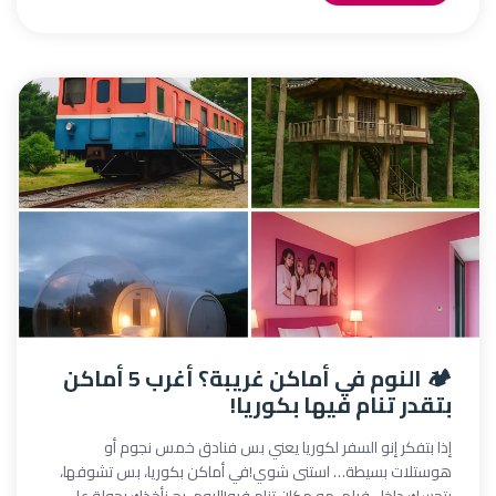
🏕️ النوم في أماكن غريبة؟ أغرب 5 أماكن
بتقدر تنام فيها بكوريا!
إذا بتفكر إنو السفر لكوريا يعني بس فنادق خمس نجوم أو
هوستلات بسيطة… استنى شوي!في أماكن بكوريا، بس تشوفها،