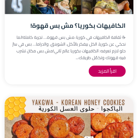
الكافيهات بكوريا؟ مش بس قهوة!
☕ ثقافة الكافيهات في كوريا: مش بس قهوة… تجربة كاملة!لما
نحكي عن كوريا، الكل بيفكر بالأكل، الشوبنق، والدراما… بس في سرّ
حلو لازم تعرفه: الكافيهات بكوريا عالم ثاني!مش بس مكان تشرب
فيه قهوتك وتكمّل طريقك...
اقرأ المزيد