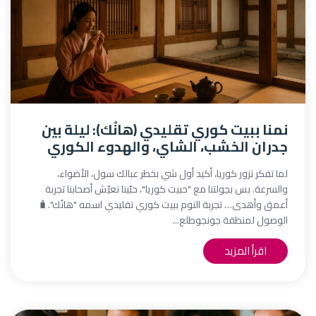
نمنا ببيت كوري تقليدي (هانُك): ليلة بين
جدران الخشب، الشاي، والهدوء الكوري
لما تفكر تزور كوريا، أكيد أول شي بخطر عبالك سول، الأضواء،
والسرعة. بس بجولتنا مع "حبيت كوريا"، حبّينا نعيّش أصحابنا تجربة
أعمق وأهدى… تجربة النوم ببيت كوري تقليدي اسمه "هانُك".🧳
الوصول لمنطقة جونجوطلع...
اقرأ المزيد