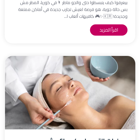
بيعرفوا كيف ينبسطوا حتى والجو ماطر 🌂في كوريا، المطر مش
بس حالة جوية، هو فرصة لعيش تجارب جديدة في أماكن ممتعة
وجديدة! 🇰🇷✨🎮 كافيهات ألعاب ا...
اقرأ المزيد