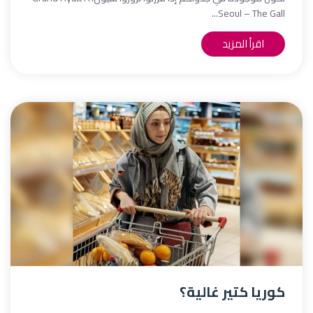
Seoul – The Gall...
اقرأ المزيد
كوريا كتير غالية؟