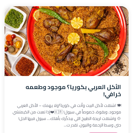
الأكل العربي بكوريا؟ موجود وطعمه
خرافي!
🍽️ اشتقت لأكل البيت وأنت في كوريا؟ولا يهمك – الأكل العربي
موجود، وبقوة، خصوصاً في سيول! 🇰🇷❤️إذا تعبت من الكيمتشي
🍲 واشتقت لريحة الطبيخ اللي بيذكّرك بأهلك… سيول فيها الحل!
حتى وسط الزحمة والنيون، تقدر ت...