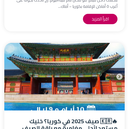
بتحسك داخل فيلم، مو مكان تنام فيه!اليوم، رح نأخذك بجولة على
أغرب ٥ أماكن للإقامة بكوريا – أماك...
اقرأ المزيد
🔥🇰🇷 صيف 2025 في كوريا؟ خليك
مستعد لأحلى مغامرة مع باقة الصيف