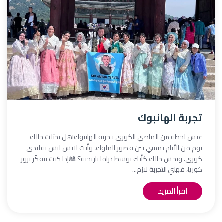
تجربة الهانبوك
عيش لحظة من الماضي الكوري بتجربة الهانبوك!هل تخيّلت حالك
يوم من الأيام تمشي بين قصور الملوك، وأنت لابس لبس تقليدي
كوري، وتحس حالك كأنك بوسط دراما تاريخية؟ 🎎إذا كنت بتفكّر تزور
كوريا، فهاي التجربة لازم...
اقرأ المزيد