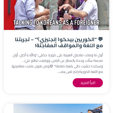
💬 "الكوريين بيحكوا إنجليزي؟" – تجربتنا
مع اللغة والمواقف المفاجئة!
أول ما وصلت صاحبتي العربية على كوريا، حكتلي:"والله يا أختي، أول
صدمة! سألت وحدة بالمطار عن الباص، ووقفت تطلع عليّ…
وسكتت! حسّيت حالي بلعبة صامتة!" 😅ومن هون، بلشت مغامرتها
مع اللغة الكورية!كتير ناس بيف...
اقرأ المزيد