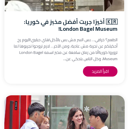
🇰🇷 أخيرًا جربت أفضل مخبز في كوريا:
London Bagel Museum!
الطعم؟ خرافي… بس السر مش بس بالأكل!هاي حبايبي!اليوم رح
أحكيلكم عن تجربة مش عادية، ومن الآخر… لازم تروحوا تجربوها لما
تزوروا كوريا!أنا من زمان سامعة عن مخبز اسمه London Bagel
Museum، وكل الناس بتحكي عن...
اقرأ المزيد